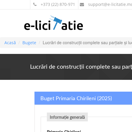
+373 (22) 870-971
support
@e-licitatie.m
Lucrări de construcţii complete sau parţiale şi lu
Acasă
Bugete
Lucrări de construcţii complete sau parţi
Buget Primaria Chirileni (2025)
Informație generală
Primaria Chirileni