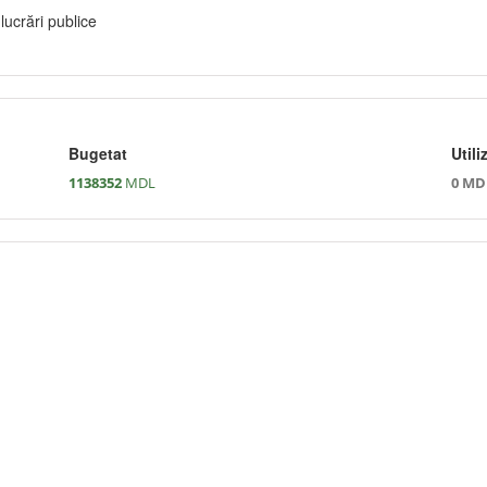
lucrări publice
Bugetat
Utili
1138352
MDL
0 MD