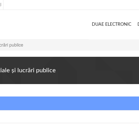
d
DUAE ELECTRONIC
crări publice
ale şi lucrări publice