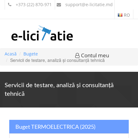
+373 (22) 870-971
support
@e-licitatie.md
RO
Acasă
Bugete
Contul meu
Servicii de testare, analiză şi consultanţă tehnică
Servicii de testare, analiză şi consultanţă
tehnică
Buget TERMOELECTRICA (2025)