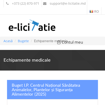
+373 (22) 870-971
support
@e-licitatie.md
RO
Echipamente medicale
Acasă
Bugete
Contul meu
Echipamente medicale
Buget I.P. Centrul Național Sănătatea
Animalelor, Plantelor și Siguranța
Alimentelor (2025)