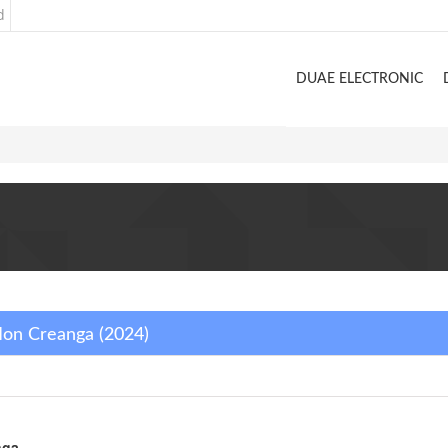
d
DUAE ELECTRONIC
c Ion Creanga (2024)
nga