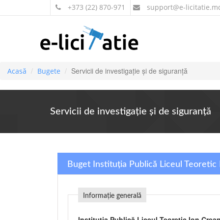
+373 (22) 870-971
support
@e-licitatie.m
Servicii de investigaţie şi de siguranţă
Acasă
Bugete
Servicii de investigaţie şi de siguranţă
Buget Instituția Publică Liceul Teoreti
Informație generală
Instituția Publică Liceul Teoretic Ion Crea