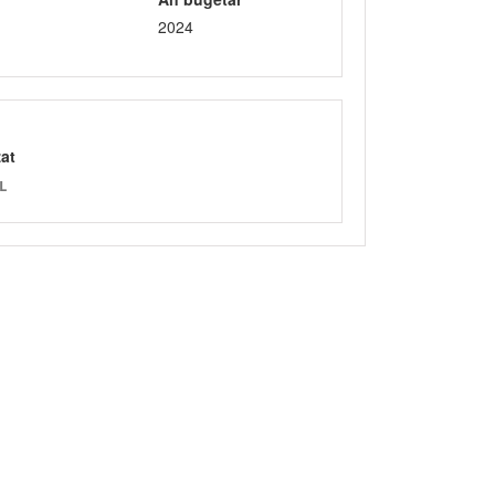
2024
zat
L