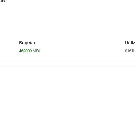
Bugetat
Utili
460000
MDL
0 MD