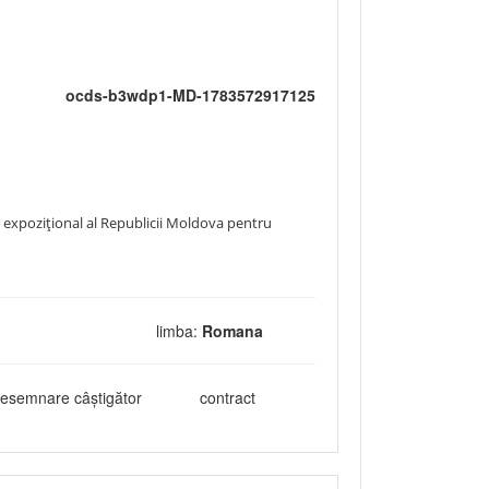
ocds-b3wdp1-MD-1783572917125
i expozițional al Republicii Moldova pentru
limba:
Romana
esemnare câștigător
contract