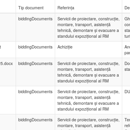
Tip document
Referința
De
biddingDocuments
Servicii de proiectare, construcție,
Gh
montare, transport, asistență
con
tehnică, demontare și evacuare a
sta
standului expozițional al RM
tur
t
biddingDocuments
Achiziție
An
par
25.docx
biddingDocuments
Servicii de proiectare, construcție,
Do
montare, transport, asistență
st
tehnică, demontare și evacuare a
standului expozițional al RM
biddingDocuments
Servicii de proiectare, construcție,
DU
montare, transport, asistență
tehnică, demontare și evacuare a
standului expozițional al RM
biddingDocuments
Servicii de proiectare, construcție,
Te
montare, transport, asistență
ref