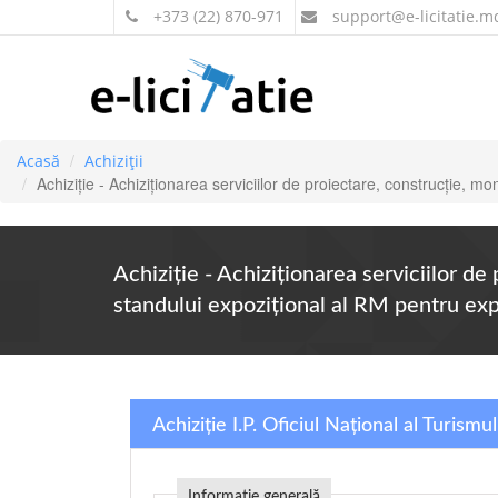
+373 (22) 870-971
support
@e-licitatie.m
Acasă
Achiziții
Achiziție - Achiziționarea serviciilor de proiectare, construcție,
Achiziție - Achiziționarea serviciilor d
standului expozițional al RM pentru ex
Achiziție I.P. Oficiul Național al Turismul
Informație generală