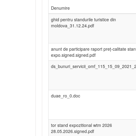
Denumire
ghid pentru standurile turistice din
moldova_31.12.24.pdf
anunt de participare raport preț-calitate stan
expo.signed.signed.pdf
ds_bunuri_servicii_omf_115_15_09_2021_
duae_ro_0.doc
tor stand expozitional wtm 2026
28.05.2026.signed.pdf