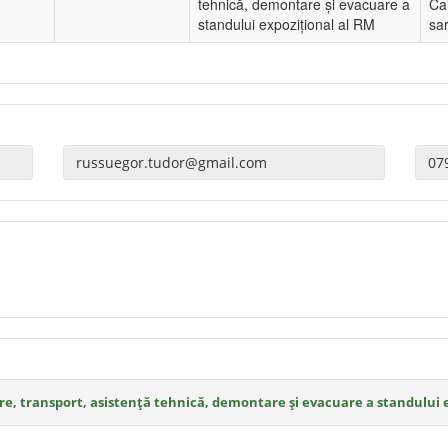
tehnică, demontare și evacuare a
Ca
standului expozițional al RM
sar
are, transport, asistență tehnică, demontare și evacuare a standului 