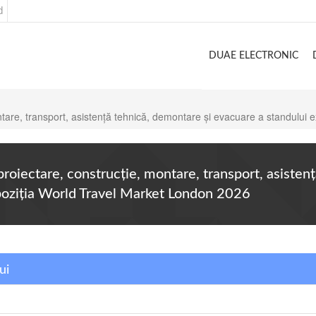
d
DUAE ELECTRONIC
 montare, transport, asistență tehnică, demontare și evacuare a standul
e proiectare, construcție, montare, transport, asiste
poziția World Travel Market London 2026
ui