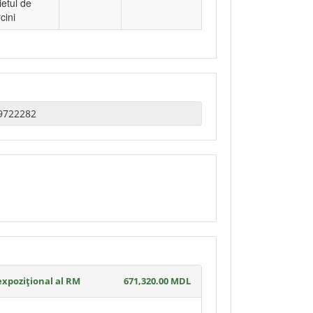
ietul de
cini
expozițional al RM
671,320.00 MDL