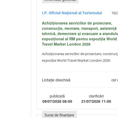
I.P. Oficiul Național al Turismului
102
Achiziționarea serviciilor de proiectare,
construcție, montare, transport, asistență
tehnică, demontare și evacuare a standulu
expozițional al RM pentru expoziția World
Travel Market London 2026
Achiziționarea serviciilor de proiectare, constru
expoziția World Travel Market London 2026
Licitație deschisă
cel 
publicată
clarificări
09/07/2026 08:00
21/07/2026 11:00
Surse de finanțare