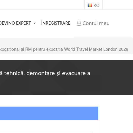
RO
Contul meu
DEVINO EXPERT
ÎNREGISTRARE
ui expozițional al RM pentru expoziția World Travel Market London 2026
nță tehnică, demontare și evacuare a