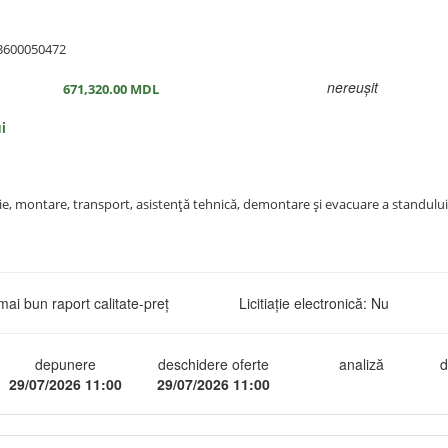
3600050472
nereușit
671,320.00
MDL
i
cție, montare, transport, asistență tehnică, demontare și evacuare a standulu
mai bun raport calitate-preţ
Licitiație electronică: Nu
depunere
deschidere oferte
analiză
d
29/07/2026 11:00
29/07/2026 11:00