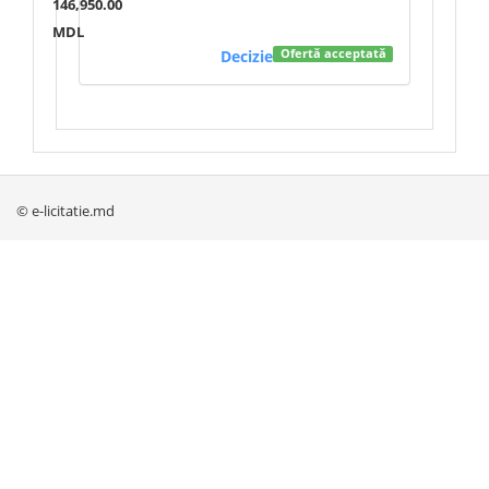
146,950.00
MDL
Decizie
Ofertă acceptată
© e-licitatie.md