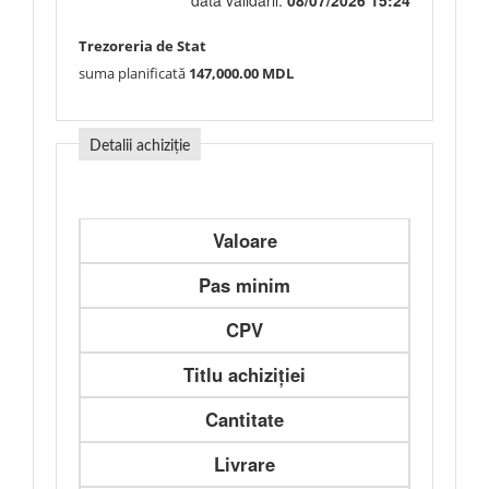
data validării:
08/07/2026 15:24
Trezoreria de Stat
suma planificată
147,000.00 MDL
Detalii achiziție
Valoare
Pas minim
CPV
Titlu achiziției
Cantitate
Livrare