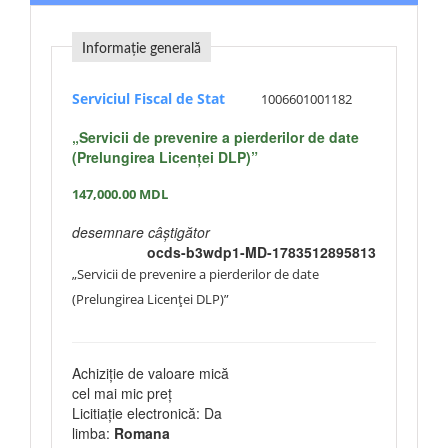
Informație generală
Serviciul Fiscal de Stat
1006601001182
„Servicii de prevenire a pierderilor de date
(Prelungirea Licenței DLP)”
147,000.00
MDL
desemnare câștigător
ocds-b3wdp1-MD-1783512895813
„Servicii de prevenire a pierderilor de date
(Prelungirea Licenței DLP)”
Achiziție de valoare mică
cel mai mic preț
Licitiație electronică: Da
limba:
Romana