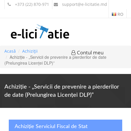
+373 (22) 870-971
support
@e-licitatie.md
RO
Acasă
Achiziții
Contul meu
Achiziție - „Servicii de prevenire a pierderilor de date
(Prelungirea Licenței DLP)”
Achiziție - „Servicii de prevenire a pierderilor
de date (Prelungirea Licenței DLP)”
Achiziție Serviciul Fiscal de Stat