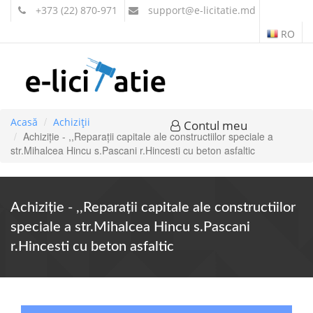
+373 (22) 870-971
support
@e-licitatie.md
RO
Acasă
Achiziții
Contul meu
Achiziție - ,,Reparații capitale ale constructiilor speciale a
str.Mihalcea Hincu s.Pascani r.Hincesti cu beton asfaltic
Achiziție - ,,Reparații capitale ale constructiilor
speciale a str.Mihalcea Hincu s.Pascani
r.Hincesti cu beton asfaltic