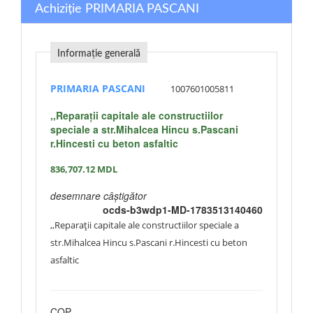
Achiziție PRIMARIA PASCANI
Informație generală
PRIMARIA PASCANI
1007601005811
,,Reparații capitale ale constructiilor
speciale a str.Mihalcea Hincu s.Pascani
r.Hincesti cu beton asfaltic
836,707.12
MDL
desemnare câștigător
ocds-b3wdp1-MD-1783513140460
,,Reparații capitale ale constructiilor speciale a
str.Mihalcea Hincu s.Pascani r.Hincesti cu beton
asfaltic
COP