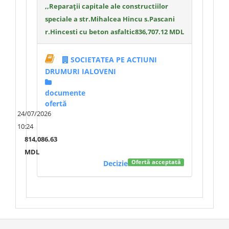
,,Reparații capitale ale constructiilor
speciale a str.Mihalcea Hincu s.Pascani
r.Hincesti cu beton asfaltic
836,707.12 MDL
SOCIETATEA PE ACTIUNI
DRUMURI IALOVENI
documente
ofertă
24/07/2026
10:24
814,086.63
MDL
Decizie
Ofertă acceptată