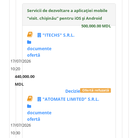
Servicii de dezvoltare a aplicației mobile
”visit. chișinău” pentru iOS și Android
500,000.00 MDL
"ITECHS" S.R.L.
documente
ofertă
17/07/2026
10:20
440,000.00
MDL
Decizie
Ofertă refuzată
"ATOMATE LIMITED" S.R.L.
documente
ofertă
17/07/2026
10:30