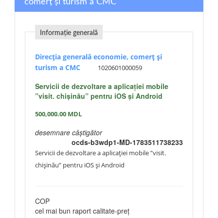
comerț și turism a CMC
Informație generală
Direcția generală economie, comerț și
turism a CMC
1020601000059
Servicii de dezvoltare a aplicației mobile
”visit. chișinău” pentru iOS și Android
500,000.00
MDL
desemnare câștigător
ocds-b3wdp1-MD-1783511738233
Servicii de dezvoltare a aplicației mobile ”visit.
chișinău” pentru iOS și Android
COP
cel mai bun raport calitate-preţ