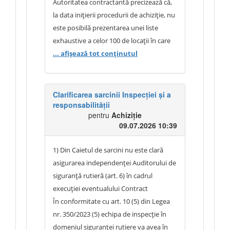
o utilizează, iar din acest raționament,
Autoritatea contractantă precizează că,
întrebarea:
la data inițierii procedurii de achiziție, nu
Aveți lista celor 100 locații, în care se vor
este posibilă prezentarea unei liste
efectua cele 100 inspecții specifice?
exhaustive a celor 100 de locații în care
Dacă aveți adoptată metodologia de
vor fi efectuate inspecțiile specifice de
... afișează tot conținutul
investigare a accidentelor rutiere,
siguranță rutieră.
eventual, al sectoarelor cu risc sporit de
accidente rutiere?
În conformitate cu obiectul contractului
Clarificarea sarcinii Inspecției și a
responsabilității
și prevederile Hotărârii Guvernului nr.
pentru
Achiziție
807/2025, inspecțiile specifice în cauză se
09.07.2026 10:39
efectuează exclusiv ca urmare a
producerii accidentelor rutiere soldate
1) Din Caietul de sarcini nu este clară
cu persoane decedate. În consecință,
asigurarea independenței Auditorului de
sectoarele de drum care urmează a fi
siguranță rutieră (art. 6) în cadrul
inspectate sunt stabilite în funcție de
execuției eventualului Contract
accidentele înregistrate în Registrul de
În conformitate cu art. 10 (5) din Legea
stat al accidentelor rutiere, precum și de
nr. 350/2023 (5) echipa de inspecție în
accidentele care vor fi înregistrate pe
domeniul siguranței rutiere va avea în