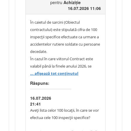
pentru
Achiziție
16.07.2026 11:06
În caietul de sarcini (Obiectul
contractului) este stipulată cifra de 100
inspecții specifice efectuate ca urmare a
accidentelor rutiere soldate cu persoane
decedate.
În cazul în care viitorul Contract este
valabil până la finele anului 2026, se
prezumă că autoritatea contractantă va
... afișează tot conținutul
furniza, prin contract, o listă cu 100
Răspuns:
locații - sectoare cu risc mare de
accidente, în care au fost înregistrate
16.07.2026
accidente cu victime.
21:41
Nu utilizăm noțiunea de ”sector de
Aveți lista celor 100 locații, în care se vor
aconcentrare a accidentelor rutiere”
efectua cele 100 inspecții specifice?
fiindcă nici Autoritatea contractantă nu