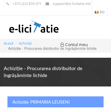
+373 (22) 870-971
support
@e-licitatie.md
RO
Acasă
Achiziții
Contul meu
Achiziție - Procurarea distribuitor de îngrășăminte lichide
Achiziție - Procurarea distribuitor de
îngrășăminte lichide
Achiziție PRIMARIA LEUSENI