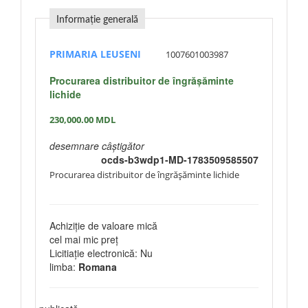
Informație generală
PRIMARIA LEUSENI
1007601003987
Procurarea distribuitor de îngrășăminte
lichide
230,000.00
MDL
desemnare câștigător
ocds-b3wdp1-MD-1783509585507
Procurarea distribuitor de îngrășăminte lichide
Achiziție de valoare mică
cel mai mic preț
Licitiație electronică: Nu
limba:
Romana