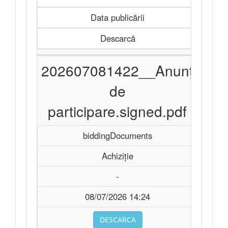
Data publicării
Descarcă
202607081422__Anunț
de
participare.signed.pdf
biddingDocuments
Achiziție
-
08/07/2026 14:24
DESCARCA