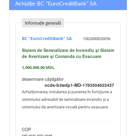
Achiziție BC “EuroCreditBank” SA
Informație generală
BC “EuroCreditBank” SA
1002600020056
Sistem de Semnalizare de Incendiu şi Sistem
de Avertizare şi Comanda cu Evacuare
1,000,000.00
MDL
desemnare câștigător
ocds-b3wdp1-MD-1783504622437
Achiziționarea, instalarea și punerea în funcțiune a
sistemului adresabil de semnalizare incendiu și a
sistemului de avertizare vocală pentru evacuare.
COP
cel mai mic preț