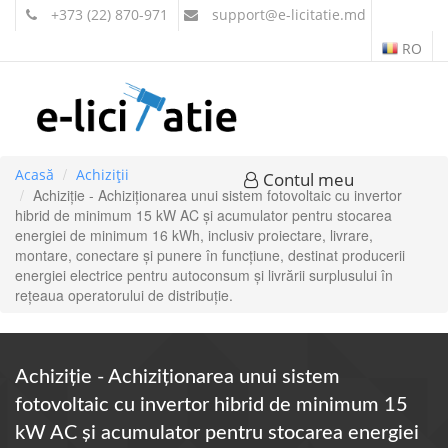
+373 (22) 870-971
support
@e-licitatie.md
RO
Acasă
Achiziții
Contul meu
Achiziție - Achiziționarea unui sistem fotovoltaic cu invertor
hibrid de minimum 15 kW AC și acumulator pentru stocarea
energiei de minimum 16 kWh, inclusiv proiectare, livrare,
montare, conectare și punere în funcțiune, destinat producerii
energiei electrice pentru autoconsum și livrării surplusului în
rețeaua operatorului de distribuție.
Achiziție - Achiziționarea unui sistem
fotovoltaic cu invertor hibrid de minimum 15
kW AC și acumulator pentru stocarea energiei