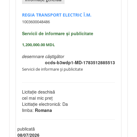
Informație generală
REGIA TRANSPORT ELECTRIC Î.M.
1003600048486
Servicii de informare și publicitate
1,200,000.00
MDL
desemnare câștigător
ocds-b3wdp1-MD-1783512885513
Servicii de informare și publicitate
Licitație deschisă
cel mai mic preț
Licitiație electronică: Da
limba:
Romana
publicată
08/07/2026