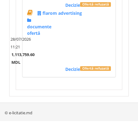
Decizie
Ofertă refuzată
flarom advertising
documente
ofertă
28/07/2026
11:21
1,113,759.60
MDL
Decizie
Ofertă refuzată
© e-licitatie.md