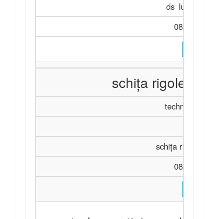
ds_lucrari_act
08/07/2026 
DESCARC
schița rigolei și 
technicalSpecif
Achiziți
schița rigolei și a
08/07/2026 
DESCARC