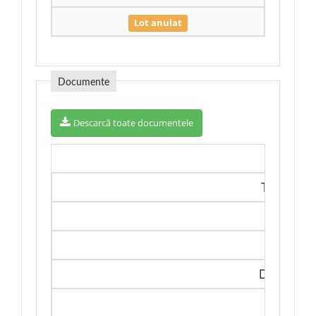
Lot anulat
Documente
Descarcă toate documentele
Denumir
Tip docum
Referinț
Descrier
Data public
Descarc