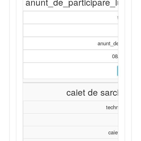
anunt_de_participare_lucrar
tenderNot
Achiziți
anunt_de_participa
08/07/2026 
DESCARC
caiet de sarcini 2
technicalSpecif
Achiziți
caiet de sarci