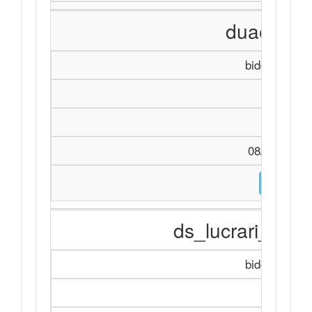
duae_ro_
biddingDocu
Achiziți
duae_r
08/07/2026 
DESCARC
ds_lucrari_actu
biddingDocu
Achiziți