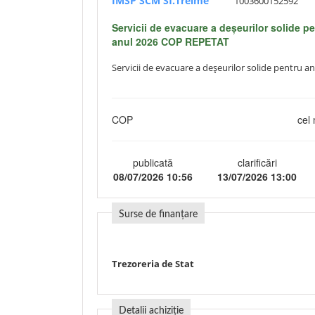
IMSP SCM Sf.Treime
1003600152592
Servicii de evacuare a deșeurilor solide p
anul 2026 COP REPETAT
Servicii de evacuare a deșeurilor solide pentru 
COP
cel 
publicată
clarificări
08/07/2026 10:56
13/07/2026 13:00
Surse de finanțare
Trezoreria de Stat
Detalii achiziție