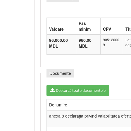
Pas
Valoare
minim
CPV
Tit
96,000.00
960.00
90512000-
Lot
9
deș
MDL
MDL
Documente
Descarcă toate documentele
Denumire
anexa 8 declarația privind valabilitatea ofert