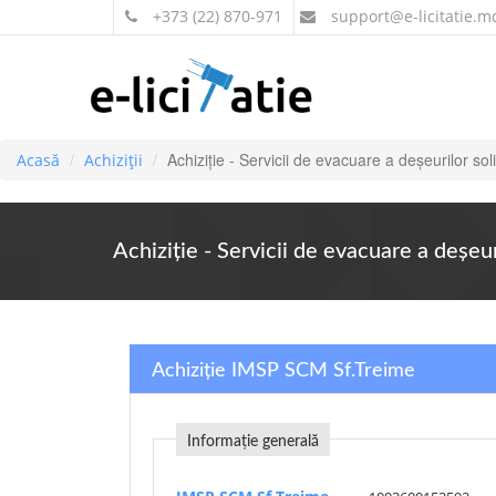
+373 (22) 870-971
support
@e-licitatie.m
Achiziție - Servicii de evacuare a deșeurilor
Acasă
Achiziții
Achiziție - Servicii de evacuare a deș
Achiziție IMSP SCM Sf.Treime
Informație generală