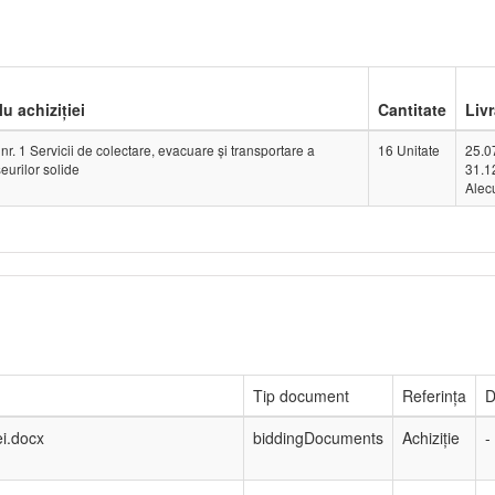
lu achiziției
Cantitate
Livr
 nr. 1 Servicii de colectare, evacuare și transportare a
16 Unitate
25.0
eurilor solide
31.1
Alec
Tip document
Referința
D
ei.docx
biddingDocuments
Achiziție
-