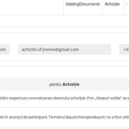
biddingDocuments
Achiziție
-
pentru
Achiziție
cităm respectuos concretizarea obiectului achiziției. Prin ,,Deșeuri solide” se
te în anunțul de participare. Termenul &quot;menajere&quot; nu a fost util