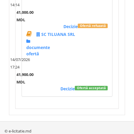
14:14
41,000.00
MDL
Decizie
Ofertă refuzată
SC TILUANA SRL
documente
ofertă
14/07/2026
17:24
41,900.00
MDL
Decizie
Ofertă acceptată
© e-licitatie.md