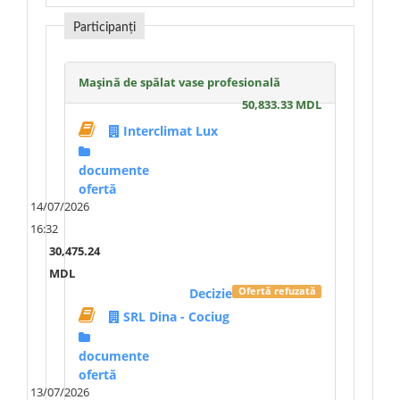
Participanți
Mașină de spălat vase profesională
50,833.33 MDL
Interclimat Lux
documente
ofertă
14/07/2026
16:32
30,475.24
MDL
Decizie
Ofertă refuzată
SRL Dina - Cociug
documente
ofertă
13/07/2026