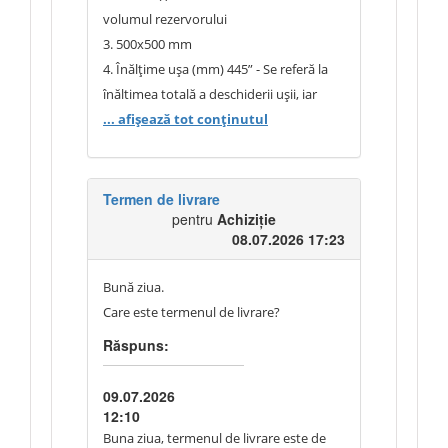
volumul rezervorului
3. 500x500 mm
4. Înălțime ușa (mm) 445” - Se referă la
înăltimea totală a deschiderii ușii, iar
coșul de încărcare va fi de minimum 100
... afișează tot conținutul
cm
Termen de livrare
pentru
Achiziție
08.07.2026 17:23
Bună ziua.
Care este termenul de livrare?
Răspuns:
09.07.2026
12:10
Buna ziua, termenul de livrare este de