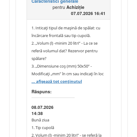
Caracteristici generale
pentru
Achiziție
07.07.2026 16:41
1. Inticați tipul de mașină de spălat: cu
încărcare frontală sau tip cupolă.
2. „Volum (l) -minim 20 litri” - La ce se
referă volumul dat? Rezervor pentru
spălare?
3. „Dimensiune coș (mm) 50x50” -
Modificați „mm” în cm sau indicați în loc
de „50x50” - 500x500 mm.
... afișează tot conținutul
4. „Înălțime ușa (mm) 445” - Se referă la
Răspuns:
înălțimea maximă de încărcare?
08.07.2026
14:38
Bună ziua
1. Tip cupolă
2. Volum (l) -minim 20 litri” - se referă la