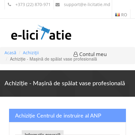
+373 (22) 870-971
support
@e-licitatie.md
RO
Acasă
Achiziții
Contul meu
Achiziție - Mașină de spălat vase profesională
Achiziție - Mașină de spălat vase profesională
Achiziție Centrul de instruire al ANP