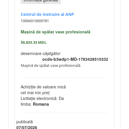
Informație generală
Centrul de instruire al ANP
10066010009781
Mașină de spălat vase profesională
50,833.33
MDL
desemnare câștigător
ocds-b3wdp1-MD-1783428510332
Mașină de spălat vase profesională
Achiziție de valoare mică
cel mai mic preț
Licitiație electronică: Da
limba:
Romana
publicată
07/07/2026