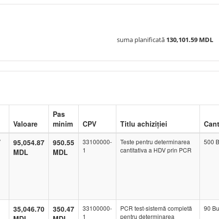
suma planificată
130,101.59 MDL
Pas
Valoare
minim
CPV
Titlu achiziției
Cant
V
95,054.87
950.55
33100000-
Teste pentru determinarea
500 B
1
cantitativa a HDV prin PCR
MDL
MDL
35,046.70
350.47
33100000-
PCR test-sistemă completă
90 Bu
1
pentru determinarea
MDL
MDL