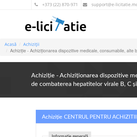
+373 (22) 870-971
support
@e-licitatie.m
Acasă
Achiziții
Achiziție - Achiziționarea dispozitive medicale, consumabile, alte
Achiziție - Achiziționarea dispozitive m
de combaterea hepatitelor virale B, C ș
Achiziție CENTRUL PENTRU ACHIZIT
Informație generală