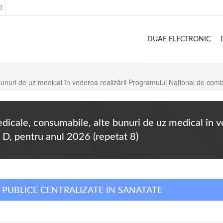
d
DUAE ELECTRONIC
 bunuri de uz medical în vederea realizării Programului Naţional de comb
edicale, consumabile, alte bunuri de uz medical în v
i D, pentru anul 2026 (repetat 8)
II PUBLICE CENTRALIZATE IN SANATATE