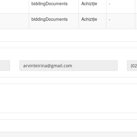
biddingDocuments
Achiziție
-
biddingDocuments
Achiziție
-