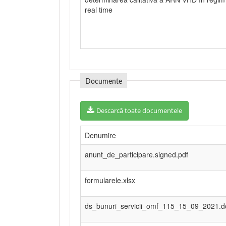
real time
Documente
Descarcă toate documentele
Denumire
anunt_de_participare.signed.pdf
formularele.xlsx
ds_bunuri_servicii_omf_115_15_09_2021.d