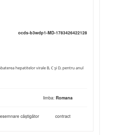
ocds-b3wdp1-MD-1783426422128
aterea hepatitelor virale B, C și D, pentru anul
limba:
Romana
esemnare câștigător
contract