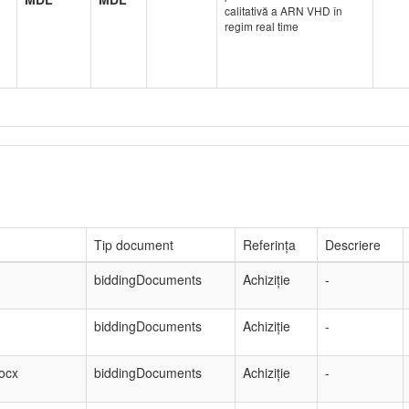
calitativă a ARN VHD în
regim real time
Tip document
Referința
Descriere
biddingDocuments
Achiziție
-
biddingDocuments
Achiziție
-
ocx
biddingDocuments
Achiziție
-