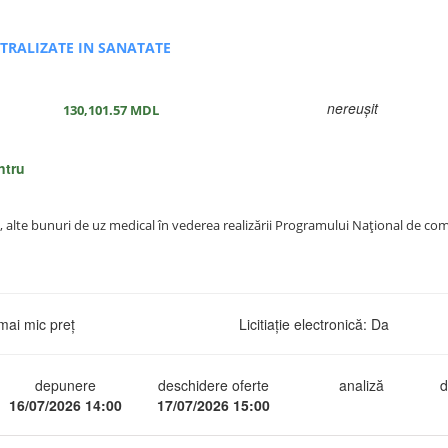
NTRALIZATE IN SANATATE
nereușit
130,101.57
MDL
ntru
 alte bunuri de uz medical în vederea realizării Programului Naţional de comb
mai mic preț
Licitiație electronică: Da
depunere
deschidere oferte
analiză
d
16/07/2026 14:00
17/07/2026 15:00