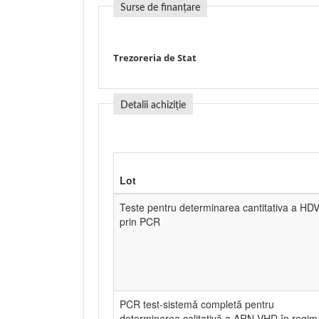
Surse de finanțare
Trezoreria de Stat
Detalii achiziție
Lot
Teste pentru determinarea cantitativa a HD
prin PCR
PCR test-sistemă completă pentru
determinarea calitativă a ARN VHD în regim