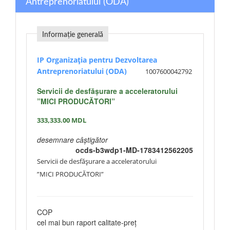
Antreprenoriatului (ODA)
Informație generală
IP Organizaţia pentru Dezvoltarea
Antreprenoriatului (ODA)
1007600042792
Servicii de desfășurare a acceleratorului
”MICI PRODUCĂTORI”
333,333.00
MDL
desemnare câștigător
ocds-b3wdp1-MD-1783412562205
Servicii de desfășurare a acceleratorului
”MICI PRODUCĂTORI”
COP
cel mai bun raport calitate-preţ