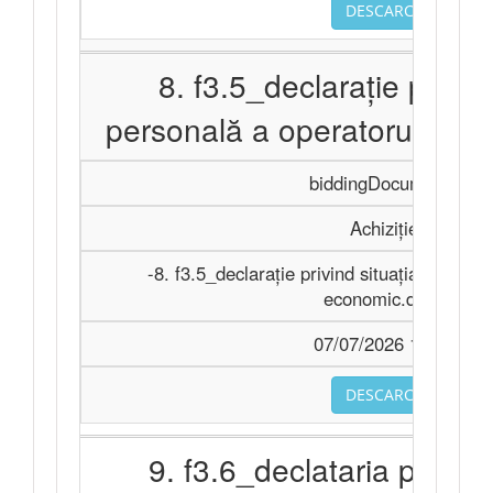
DESCARCA
8. f3.5_declaraţie privind
personală a operatorului e
biddingDocuments
Achiziție
-8. f3.5_declaraţie privind situaţia persona
economic.docx
07/07/2026 11:28
DESCARCA
9. f3.6_declataria privin