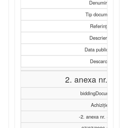
Denumire
Tip document
Referința
Descriere
Data publicării
Descarcă
2. anexa nr. 8.do
biddingDocuments
Achiziție
-2. anexa nr. 8.docx