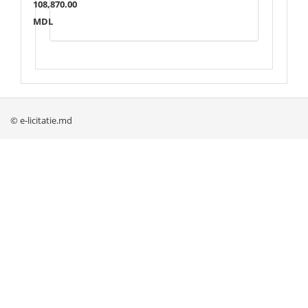
108,870.00
MDL
© e-licitatie.md