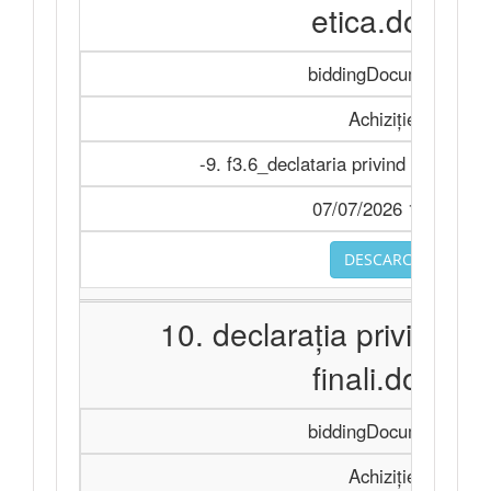
etica.docx
biddingDocuments
Achiziție
-9. f3.6_declataria privind conduita 
07/07/2026 11:28
DESCARCA
10. declarația privind ben
finali.docx
biddingDocuments
Achiziție