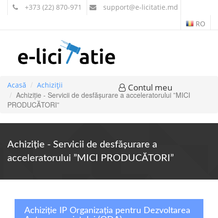
+373 (22) 870-971
support
@e-licitatie.md
RO
Acasă
Achiziții
Contul meu
Achiziție - Servicii de desfășurare a acceleratorului ”MICI
PRODUCĂTORI”
Achiziție - Servicii de desfășurare a
acceleratorului ”MICI PRODUCĂTORI”
Achiziție IP Organizaţia pentru Dezvoltarea