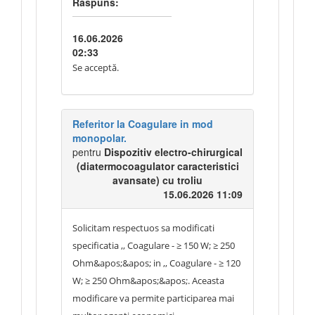
Răspuns:
catre grupul de lucru.Introducerea unei
tolerante clare de +-20% asigura o
16.06.2026
interpretare obiectiva si transparenta a
02:33
cerintei tehnice.
Se acceptă.
Referitor la Coagulare in mod
monopolar.
pentru
Dispozitiv electro-chirurgical
(diatermocoagulator caracteristici
avansate) cu troliu
15.06.2026 11:09
Solicitam respectuos sa modificati
specificatia ,, Coagulare - ≥ 150 W; ≥ 250
Ohm&apos;&apos; in ,, Coagulare - ≥ 120
W; ≥ 250 Ohm&apos;&apos;. Aceasta
modificare va permite participarea mai