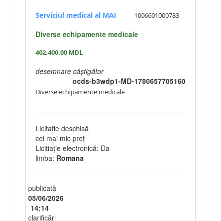
Serviciul medical al MAI
1006601000783
Diverse echipamente medicale
402,400.00
MDL
desemnare câștigător
ocds-b3wdp1-MD-1780657705160
Diverse echipamente medicale
Licitație deschisă
cel mai mic preț
Licitiație electronică: Da
limba:
Romana
publicată
05/06/2026
14:14
clarificări