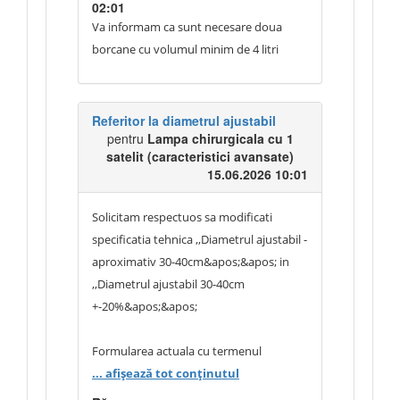
corespund unei necesități obiective
capacitatea totală cumulată a ambelor
02:01
documentate, să procedați la
vase (adică suma capacităților celor 2
Va informam ca sunt necesare doua
reformularea cerințelor tehnice pentru
vase să fie de minimum 4 L).
borcane cu volumul minim de 4 litri
modul bipolar, după cum urmează:
Clarificarea este necesară pentru
– Tăiere bipolară: putere ≥ 120 W la o
indicarea corectă a configurației tehnice
impedanță a sarcinii ≥ 50 Ohm;
a echipamentului în cadrul ofertei.
Referitor la diametrul ajustabil
– Coagulare bipolară: putere ≥ 120 W la o
Mulțumim!
pentru
Lampa chirurgicala cu 1
satelit (caracteristici avansate)
impedanță a sarcinii ≥ 50 Ohm;
15.06.2026 10:01
sau eliminarea pragului de impedanță,
menținând doar cerința de putere
Solicitam respectuos sa modificati
minimă, parametru care este direct
specificatia tehnica ,,Diametrul ajustabil -
verificabil și suficient pentru a asigura
aproximativ 30-40cm&apos;&apos; in
performanța clinică necesară.
,,Diametrul ajustabil 30-40cm
+-20%&apos;&apos;
Formularea actuala cu termenul
„aproximativ” poate fi interpretata
... afișează tot conținutul
diferit de către operatorii economici și de