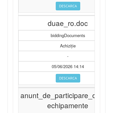
DESCARCA
duae_ro.doc
biddingDocuments
Achiziție
-
05/06/2026 14:14
DESCARCA
anunt_de_participare_divers
echipamente