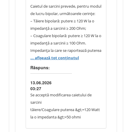
Caietul de sarcini prevede, pentru modul
de lucru bipolar, următoarele cerințe:
– Tăiere bipolară: putere ≥ 120 W la o
impedanță a sarcinii ≥ 200 Ohm;
– Coagulare bipolară: putere ≥ 120 W la o
impedanță a sarcinii ≥ 100 Ohm.
Impedanța la care se raportează puterea
de ieșire în modul bipolar reflectă
... afișează tot conținutul
rezistența electrică a țesutului tratat. În
Răspuns:
practica chirurgicală curentă
(laparoscopie, chirurgie generală,
13.06.2026
ginecologie, ORL), impedanța țesuturilor
03:27
vascularizate, asupra cărora se aplică
Se acceptă modificarea caietului de
predominant tehnica bipolară, se
sarcini
situează în intervalul uzual de
tăiere/Coagulare puterea &gt;=120 Watt
aproximativ 50 Ohm.
la o impedanta &gt;=50 ohmi
Pragurile solicitate – ≥ 200 Ohm pentru
tăiere bipolară și ≥ 100 Ohm pentru