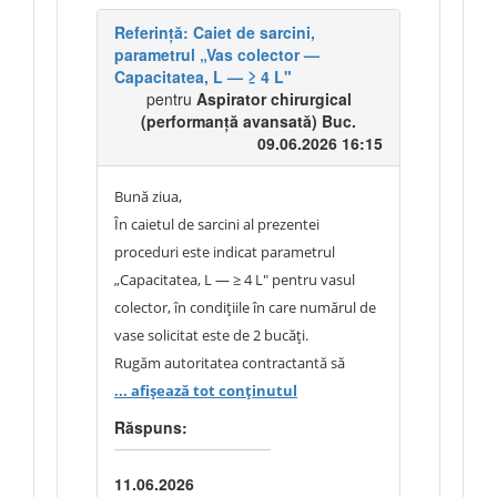
coagulare bipolară – depășesc
Referință: Caiet de sarcini,
parametrii necesari pentru utilizarea
parametrul „Vas colector —
Capacitatea, L — ≥ 4 L"
clinică standard și corespund
pentru
Aspirator chirurgical
performanțelor unui număr restrâns de
(performanță avansată) Buc.
echipamente disponibile pe piață, ceea
09.06.2026 16:15
ce poate conduce la restrângerea
nejustificată a concurenței și la limitarea
Bună ziua,
numărului de operatori economici care
În caietul de sarcini al prezentei
pot depune oferte conforme.
proceduri este indicat parametrul
Având în vedere cele de mai sus, vă
„Capacitatea, L — ≥ 4 L" pentru vasul
solicităm respectuos:
colector, în condițiile în care numărul de
a) să precizați justificarea tehnico-
vase solicitat este de 2 bucăți.
medicală obiectivă pentru pragurile de
Rugăm autoritatea contractantă să
impedanță indicate la pct. 1 din prezenta
precizeze dacă cerința de ≥ 4 L reprezintă
... afișează tot conținutul
solicitare, în raport cu necesitățile clinice
capacitatea individuală a fiecărui vas
Răspuns:
ale secției beneficiare;
colector în parte (adică fiecare dintre
b) în cazul în care aceste praguri nu
cele 2 vase să aibă minimum 4 L), sau
11.06.2026