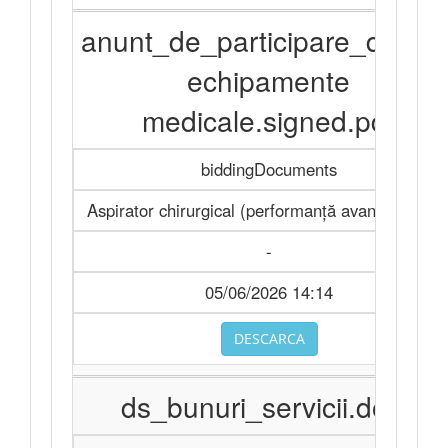
anunt_de_participare_divers
echipamente
medicale.signed.pdf
biddingDocuments
Aspirator chirurgical (performanță avansată) Buc
-
05/06/2026 14:14
DESCARCA
ds_bunuri_servicii.docx