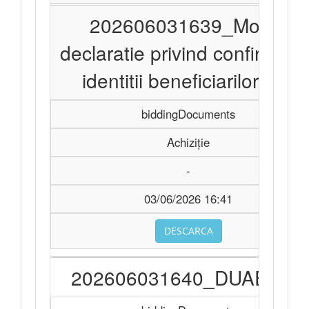
202606031639_Model
declaratie privind confirmare
identitii beneficiarilor.doc
biddingDocuments
Achiziție
-
03/06/2026 16:41
DESCARCA
202606031640_DUAE.doc