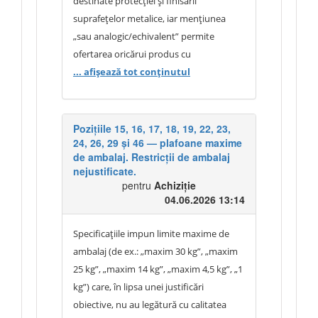
fost formulată incomplet ori incorect.
destinate protecției și finisării
utilizare a produsului în cadrul
suprafețelor metalice, iar mențiunea
subdiviziunilor structurale. Cerința
„sau analogic/echivalent” permite
privind ambalajul urmărește asigurarea
ofertarea oricărui produs cu
unei gestionări eficiente a stocurilor,
caracteristici similare. În cazul produsului
... afișează tot conținutul
reducerea pierderilor de material și
solicitat, conceptul „3 în 1” se referă la
facilitarea distribuirii produsului conform
îndeplinirea simultană a trei funcții:
necesităților instituției, fără a avea ca
grund anticoroziv, strat intermediar de
Pozițiile 15, 16, 17, 18, 19, 22, 23,
scop restrângerea concurenței. În
24, 26, 29 și 46 — plafoane maxime
protecție și strat final decorativ (email).
consecință, solicitarea de eliminare a
de ambalaj. Restricții de ambalaj
Astfel, produsul permite aplicarea
referirii la produsul de referință și de
nejustificate.
directă pe suprafețe metalice pregătite
modificare a cerințelor privind ambalajul
pentru
Achiziție
corespunzător, combinând funcțiile care,
04.06.2026 13:14
nu poate fi acceptată.
în mod tradițional, ar necesita utilizarea
mai multor produse distincte. Descrierea
Specificațiile impun limite maxime de
tehnică inclusă în documentația de
ambalaj (de ex.: „maxim 30 kg”, „maxim
atribuire nu este incompletă și nu
25 kg”, „maxim 14 kg”, „maxim 4,5 kg”, „1
modifică destinația sau caracteristicile
kg”) care, în lipsa unei justificări
produsului solicitat, aceasta având rolul
obiective, nu au legătură cu calitatea