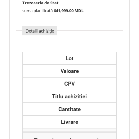
Trezoreria de Stat
suma planificată
641,999.00 MDL
Detalii achiziție
Lot
Valoare
CPV
Titlu achiziției
Cantitate
Livrare