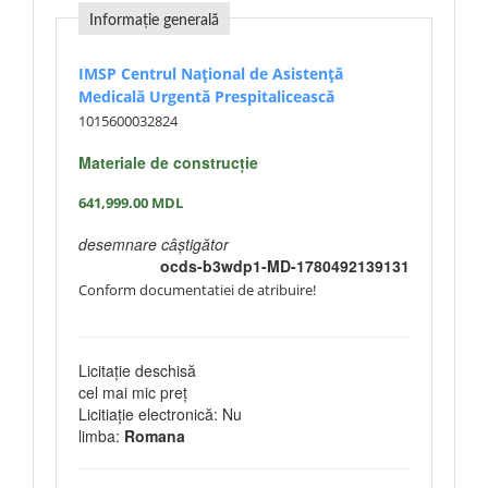
Informație generală
IMSP Centrul Național de Asistență
Medicală Urgentă Prespitalicească
1015600032824
Materiale de construcție
641,999.00
MDL
desemnare câștigător
ocds-b3wdp1-MD-1780492139131
Conform documentatiei de atribuire!
Licitație deschisă
cel mai mic preț
Licitiație electronică: Nu
limba:
Romana