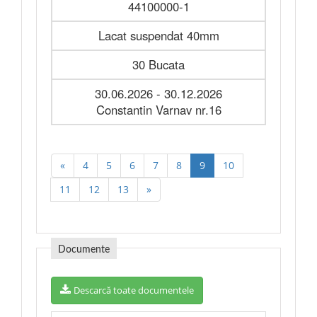
44100000-1
Lacat suspendat 40mm
30 Bucata
30.06.2026 - 30.12.2026
Constantin Varnav nr.16
«
4
5
6
7
8
9
10
11
12
13
»
Documente
Descarcă toate documentele