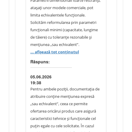
Parametrii dimensionali foarte restrânși,
fost inclusă în specificație cu o toleranță
atașați unor modele comerciale, pot
admisă de ±10%. Totodată,
limita echivalentele funcționale.
documentația prevede în mod expres
Solicităm reformularea prin parametri
mențiunea „sau echivalent”, ceea ce
funcționali minimi (capacitate, lungime
permite ofertarea oricărei schele
de tăiere) cu toleranțe rezonabile și
multifuncționale care prezintă
mențiunea „sau echivalent”.
caracteristici tehnice egale sau
... afișează tot conținutul
superioare și care asigură cel puțin
Răspuns:
același nivel de funcționalitate, siguranță
și performanță. Parametrul privind
05.06.2026
capacitatea maximă de încărcare de cel
19:38
puțin 459 kg reprezintă o cerință minimă
Pentru ambele poziții, documentația de
de performanță, fiind acceptate produse
atribuire conține mențiunea expresă
cu capacități superioare. Prin urmare,
„sau echivalent”, ceea ce permite
autoritatea contractantă consideră că
ofertarea oricărui produs care asigură
specificațiile publicate sunt justificate de
caracteristici tehnice și funcționale cel
necesitățile instituției, permit ofertarea
puțin egale cu cele solicitate. În cazul