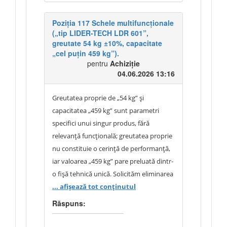
separată a profilurilor este justificată de
necesitatea identificării exacte a
Poziția 117 Schele multifuncționale
(„tip LIDER-TECH LDR 601”,
elementelor care alcătuiesc setul.
greutate 54 kg ±10%, capacitate
Autoritatea contractantă solicită livrarea
„cel puțin 459 kg”).
unui sistem complet și compatibil,
pentru
Achiziție
întrucât profilurile respective sunt
04.06.2026 13:16
concepute pentru utilizare împreună și
nu garantează compatibilitatea tehnică
Greutatea proprie de „54 kg” și
și funcțională atunci când provin de la
capacitatea „459 kg” sunt parametri
producători diferiți. Din considerente de
specifici unui singur produs, fără
montaj, îmbinare, funcționalitate și
relevanță funcțională; greutatea proprie
durabilitate, toate componentele setului
nu constituie o cerință de performanță,
trebuie să facă parte din același sistem
iar valoarea „459 kg” pare preluată dintr-
constructiv și să fie fabricate de același
o fișă tehnică unică. Solicităm eliminarea
producător sau să fie certificate de
greutății proprii ca cerință și
... afișează tot conținutul
producător ca fiind pe deplin
reformularea capacității și dimensiunilor
Răspuns:
compatibile între ele. Prin urmare,
în limite funcționale rezonabile, cu
poziția 58 va fi cotată ca un singur set, cu
mențiunea „sau echivalent”.