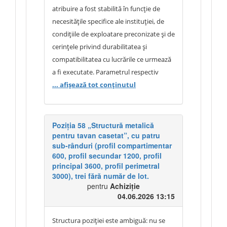
atribuire a fost stabilită în funcție de
necesitățile specifice ale instituției, de
condițiile de exploatare preconizate și de
cerințele privind durabilitatea și
compatibilitatea cu lucrările ce urmează
a fi executate. Parametrul respectiv
reprezintă o cerință minimă tehnică
... afișează tot conținutul
necesară pentru asigurarea
performanțelor urmărite de autoritatea
contractantă. Având în vedere
Poziția 58 „Structură metalică
pentru tavan casetat”, cu patru
necesitățile operaționale ale instituției și
sub-rânduri (profil compartimentar
faptul că specificațiile tehnice au fost
600, profil secundar 1200, profil
stabilite în baza acestora, documentația
principal 3600, profil perimetral
de atribuire rămâne nemodificată.
3000), trei fără număr de lot.
pentru
Achiziție
04.06.2026 13:15
Structura poziției este ambiguă: nu se