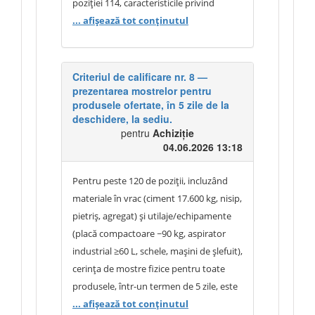
produselor echivalente și nu restrâng
poziției 114, caracteristicile privind
nejustificat concurența. Având în vedere
capacitatea de 19 L și dimensiunile
... afișează tot conținutul
cele expuse, documentația de atribuire
aproximative de 500 × 250 mm (±10%)
rămâne nemodificată.
au fost stabilite în funcție de
compatibilitatea cu accesoriile utilizate în
Criteriul de calificare nr. 8 —
prezentarea mostrelor pentru
procesul de montare și curățare a
produsele ofertate, în 5 zile de la
suprafețelor placate, precum și de
deschidere, la sediu.
necesitățile practice de exploatare.
pentru
Achiziție
Toleranța admisă permite ofertarea
04.06.2026 13:18
unor produse echivalente care asigură
aceeași funcționalitate. În cazul poziției
Pentru peste 120 de poziții, incluzând
115, specificația este formulată în
materiale în vrac (ciment 17.600 kg, nisip,
principal prin caracteristici funcționale și
pietriș, agregat) și utilaje/echipamente
de performanță, respectiv lungime
(placă compactoare ~90 kg, aspirator
minimă de tăiere de 1200 mm, destinația
industrial ≥60 L, schele, mașini de șlefuit),
pentru tăierea plăcilor ceramice și
cerința de mostre fizice pentru toate
porțelanate, existența ghidajelor
produsele, într-un termen de 5 zile, este
metalice, a sistemului de rupere, a roții
disproporționată și restrictivă, fără
... afișează tot conținutul