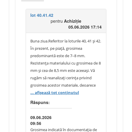
lot 40.41.42
pentru
Achiziție
05.06.2026 17:14
Buna ziua.Referitor la loturile 40, 41 și 42.
În prezent, pe piață, grosimea
predominantă este de 7–8 mm.
Rezistența materialului cu grosimea de 8
mm și cea de 8,5 mm este aceeași. Vă
rugăm să reanalizați cerința privind
grosimea acestor materiale, deoarece
majoritatea producătorilor fabrică
... afișează tot conținutul
materiale cu grosimea de 7–8 mm. Vă
Răspuns:
mulțumim.
09.06.2026
09:56
Grosimea indicată în documentația de