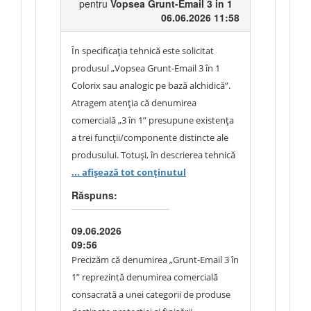
pentru
Vopsea Grunt-Email 3 in 1
punct de vedere tehnic. Autoritatea
06.06.2026 11:58
contractantă precizează că produsul de
referință este utilizat pentru diluarea
În specificația tehnică este solicitat
vopselelor și lacurilor pe bază de solvenți
produsul „Vopsea Grunt-Email 3 în 1
și este recomandat pentru utilizarea cu
Colorix sau analogic pe bază alchidică”.
vopsele alchidice, emailuri, grunduri și
Atragem atenția că denumirea
alte materiale similare. Caracteristicile
comercială „3 în 1” presupune existența
produsului de referință reprezintă
a trei funcții/componente distincte ale
cerințe minime, fiind acceptat orice
produsului. Totuși, în descrierea tehnică
diluant echivalent care asigură
prezentată de autoritatea contractantă
... afișează tot conținutul
compatibilitatea și funcționalitatea
sunt menționate doar două elemente, și
necesare pentru utilizările menționate și
Răspuns:
anume Grund – Vopsea (Email). În acest
care demonstrează, prin documentația
context, solicităm să clarificați care este
tehnică prezentată, caracteristici egale
09.06.2026
cea de-a treia funcție/componentă avută
09:56
sau superioare. În ceea ce privește
în vedere de autoritatea contractantă
Precizăm că denumirea „Grunt-Email 3 în
ambalajul solicitat, acesta a fost stabilit
pentru produsul solicitat sau, după caz,
1” reprezintă denumirea comercială
în baza necesităților operaționale ale
să precizați dacă descrierea tehnică a
consacrată a unei categorii de produse
instituției și a modului de repartizare și