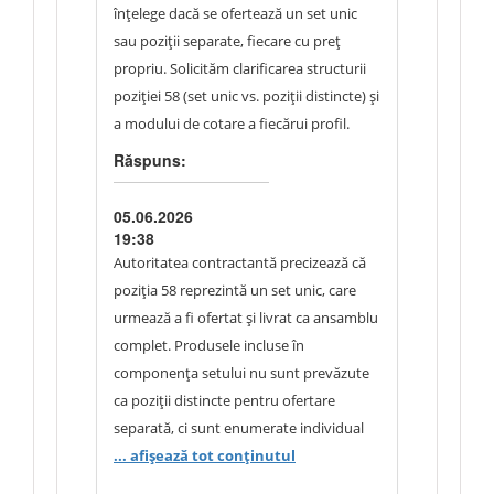
înțelege dacă se ofertează un set unic
sau poziții separate, fiecare cu preț
propriu. Solicităm clarificarea structurii
poziției 58 (set unic vs. poziții distincte) și
a modului de cotare a fiecărui profil.
Răspuns:
05.06.2026
19:38
Autoritatea contractantă precizează că
poziția 58 reprezintă un set unic, care
urmează a fi ofertat și livrat ca ansamblu
complet. Produsele incluse în
componența setului nu sunt prevăzute
ca poziții distincte pentru ofertare
separată, ci sunt enumerate individual
exclusiv în scopul descrierii complete a
... afișează tot conținutul
componentelor necesare. Menționarea