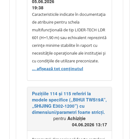
05.06.2026
un preț unic pentru întregul ansamblu
19:38
de produse solicitat, iar ofertarea
Caracteristicile indicate în documentația
separată a componentelor individuale
de atribuire pentru schela
nu va fi acceptată.
multifuncțională de tip LIDER-TECH LDR
601 (H=1,90 m) sau echivalent reprezintă
cerințe minime stabilite în raport cu
necesitățile operaționale ale instituției și
cu condițiile de utilizare preconizate.
Dimensiunile, greutatea proprie și
... afișează tot conținutul
capacitatea maximă de încărcare au fost
incluse pentru a descrie nivelul minim de
robustețe, stabilitate și siguranță
Pozițiile 114 și 115 referiri la
modele specifice („BIHUI TWS19A”,
necesar în exploatare. Greutatea proprie
„SHIJING E302-1200”) cu
a produsului constituie un indicator
dimensiuni/parametri foarte stricți.
relevant pentru stabilitatea și rezistența
pentru
Achiziție
structurii, în special în cazul utilizării
04.06.2026 13:17
repetate în condiții de șantier și
întreținere, motiv pentru care aceasta a