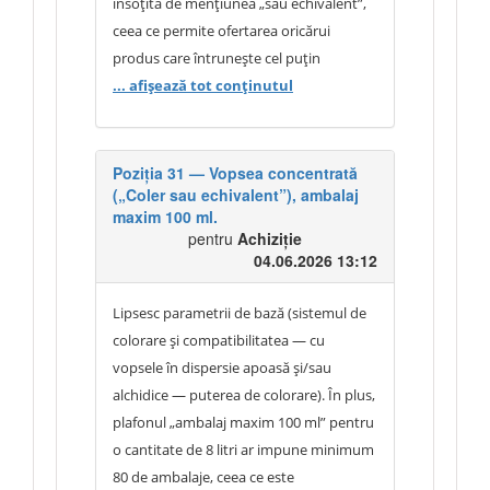
însoțită de mențiunea „sau echivalent”,
„Eurostil” nu poate fi acceptată
ceea ce permite ofertarea oricărui
produs care întrunește cel puțin
caracteristicile tehnice ale produsului de
... afișează tot conținutul
referință. Această modalitate de
descriere nu limitează concurența și nu
exclude participarea operatorilor
Poziția 31 — Vopsea concentrată
(„Coler sau echivalent”), ambalaj
economici care propun produse similare
maxim 100 ml.
sau superioare din punct de vedere
pentru
Achiziție
tehnic. Autoritatea contractantă
04.06.2026 13:12
precizează că parametrii tehnici ai
produsului „Colorix” reprezintă cerințe
Lipsesc parametrii de bază (sistemul de
minime de performanță, iar la procedură
colorare și compatibilitatea — cu
sunt acceptate orice produse alchidice
vopsele în dispersie apoasă și/sau
care demonstrează, prin fișe tehnice,
alchidice — puterea de colorare). În plus,
declarații ale producătorului sau alte
plafonul „ambalaj maxim 100 ml” pentru
documente relevante, caracteristici egale
o cantitate de 8 litri ar impune minimum
sau superioare celor ale produsului de
80 de ambalaje, ceea ce este