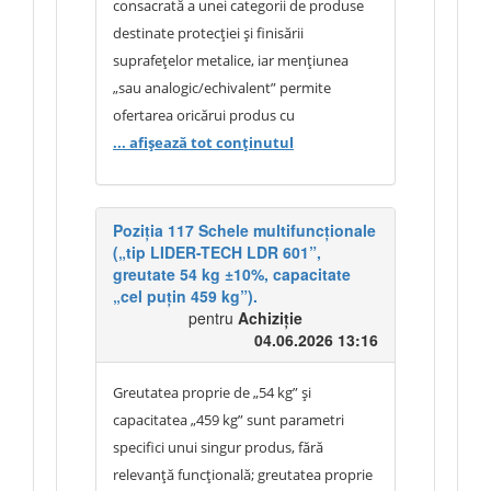
să precizați dacă descrierea tehnică a
consacrată a unei categorii de produse
fost formulată incomplet ori incorect.
destinate protecției și finisării
suprafețelor metalice, iar mențiunea
„sau analogic/echivalent” permite
ofertarea oricărui produs cu
caracteristici similare. În cazul produsului
... afișează tot conținutul
solicitat, conceptul „3 în 1” se referă la
îndeplinirea simultană a trei funcții:
grund anticoroziv, strat intermediar de
Poziția 117 Schele multifuncționale
(„tip LIDER-TECH LDR 601”,
protecție și strat final decorativ (email).
greutate 54 kg ±10%, capacitate
Astfel, produsul permite aplicarea
„cel puțin 459 kg”).
directă pe suprafețe metalice pregătite
pentru
Achiziție
corespunzător, combinând funcțiile care,
04.06.2026 13:16
în mod tradițional, ar necesita utilizarea
mai multor produse distincte. Descrierea
Greutatea proprie de „54 kg” și
tehnică inclusă în documentația de
capacitatea „459 kg” sunt parametri
atribuire nu este incompletă și nu
specifici unui singur produs, fără
modifică destinația sau caracteristicile
relevanță funcțională; greutatea proprie