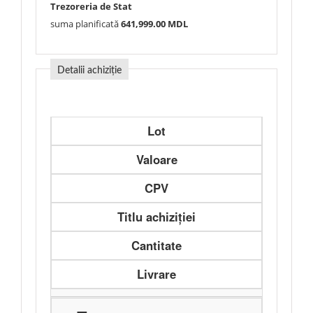
Trezoreria de Stat
suma planificată
641,999.00 MDL
Detalii achiziție
Lot
Valoare
CPV
Titlu achiziției
Cantitate
Livrare