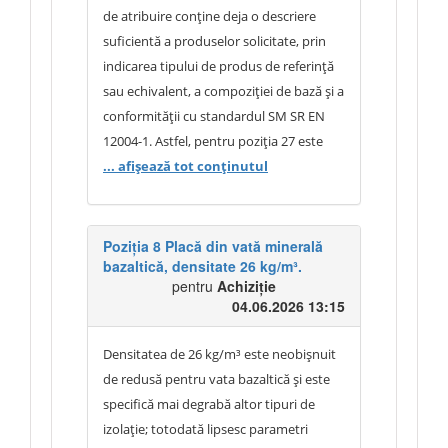
ambalaje de dimensiuni egale sau mai
de atribuire conține deja o descriere
mici decât cele solicitate. Prin urmare,
suficientă a produselor solicitate, prin
autoritatea contractantă consideră că
indicarea tipului de produs de referință
cerințele stabilite sunt proporționale cu
sau echivalent, a compoziției de bază și a
necesitățile sale și nu restrâng în mod
conformității cu standardul SM SR EN
nejustificat concurența. Având în vedere
12004-1. Astfel, pentru poziția 27 este
cele expuse, documentația de atribuire
solicitat: „Adeziv pentru gresie și faianță
... afișează tot conținutul
rămâne nemodificată.
de tip Class Nas sau echivalent pe bază
de amestec de ciment, agenți reologici,
plastifianți și umpluturi minerale
Poziția 8 Placă din vată minerală
bazaltică, densitate 26 kg/m³.
conform SM SR EN 12004-1, ambalaj
pentru
Achiziție
maxim 25 kg”, iar pentru poziția 28:
04.06.2026 13:15
„Adeziv pentru gresie, faianță, clincher și
porțelan de tip Class Extra Gri sau
Densitatea de 26 kg/m³ este neobișnuit
echivalent pe bază de amestec de
de redusă pentru vata bazaltică și este
ciment, agenți reologici, plastifianți și
specifică mai degrabă altor tipuri de
umpluturi minerale conform SM SR EN
izolație; totodată lipsesc parametri
12004-1, ambalaj maxim 25 kg”.