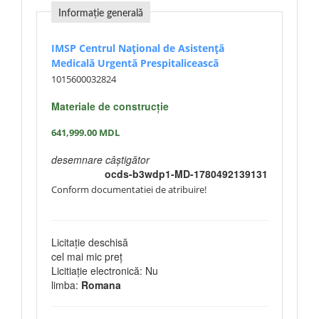
Informație generală
IMSP Centrul Național de Asistență
Medicală Urgentă Prespitalicească
1015600032824
Materiale de construcție
641,999.00
MDL
desemnare câștigător
ocds-b3wdp1-MD-1780492139131
Conform documentatiei de atribuire!
Licitație deschisă
cel mai mic preț
Licitiație electronică: Nu
limba:
Romana