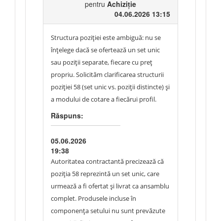
pentru
Achiziție
04.06.2026 13:15
Structura poziției este ambiguă: nu se
înțelege dacă se ofertează un set unic
sau poziții separate, fiecare cu preț
propriu. Solicităm clarificarea structurii
poziției 58 (set unic vs. poziții distincte) și
a modului de cotare a fiecărui profil.
Răspuns:
05.06.2026
19:38
Autoritatea contractantă precizează că
poziția 58 reprezintă un set unic, care
urmează a fi ofertat și livrat ca ansamblu
complet. Produsele incluse în
componența setului nu sunt prevăzute