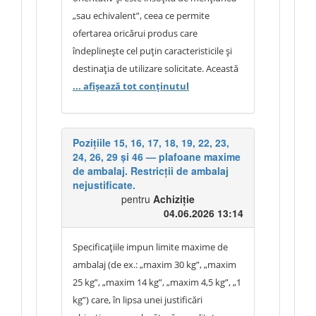
subdiviziunile instituției. Cerința nu are
„sau echivalent”, ceea ce permite
scopul de a restrânge concurența, ci de a
ofertarea oricărui produs care
asigura utilizarea eficientă a produsului
îndeplinește cel puțin caracteristicile și
conform necesităților operaționale ale
destinația de utilizare solicitate. Această
autorității contractante. În consecință,
referire nu are ca efect limitarea
... afișează tot conținutul
solicitarea de modificare a specificațiilor
concurenței și nu exclude participarea
și a cerinței privind ambalajul nu poate fi
operatorilor economici care propun
acceptată.
produse similare sau superioare din
Pozițiile 15, 16, 17, 18, 19, 22, 23,
24, 26, 29 și 46 — plafoane maxime
punct de vedere tehnic. Autoritatea
de ambalaj. Restricții de ambalaj
contractantă precizează că produsul de
nejustificate.
referință este utilizat pentru diluarea
pentru
Achiziție
vopselelor și lacurilor pe bază de solvenți
04.06.2026 13:14
și este recomandat pentru utilizarea cu
vopsele alchidice, emailuri, grunduri și
Specificațiile impun limite maxime de
alte materiale similare. Caracteristicile
ambalaj (de ex.: „maxim 30 kg”, „maxim
produsului de referință reprezintă
25 kg”, „maxim 14 kg”, „maxim 4,5 kg”, „1
cerințe minime, fiind acceptat orice
kg”) care, în lipsa unei justificări
diluant echivalent care asigură