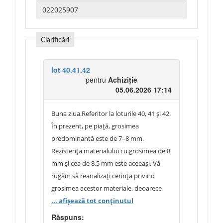
Clarificări
lot 40.41.42
pentru
Achiziție
05.06.2026 17:14
Buna ziua.Referitor la loturile 40, 41 și 42.
În prezent, pe piață, grosimea
predominantă este de 7–8 mm.
Rezistența materialului cu grosimea de 8
mm și cea de 8,5 mm este aceeași. Vă
rugăm să reanalizați cerința privind
grosimea acestor materiale, deoarece
majoritatea producătorilor fabrică
... afișează tot conținutul
materiale cu grosimea de 7–8 mm. Vă
Răspuns: