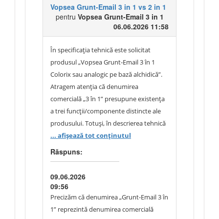
consideră că informațiile publicate sunt
Vopsea Grunt-Email 3 in 1 vs 2 in 1
vedere cele expuse, documentația de
pentru
Vopsea Grunt-Email 3 in 1
suficiente pentru identificarea
atribuire rămâne nemodificată
06.06.2026 11:58
produsului necesar și pentru elaborarea
ofertelor, iar evaluarea conformității va fi
În specificația tehnică este solicitat
realizată în baza documentelor tehnice
produsul „Vopsea Grunt-Email 3 în 1
prezentate de ofertanți. Având în vedere
Colorix sau analogic pe bază alchidică”.
cele expuse, nu se consideră necesară
Atragem atenția că denumirea
modificarea specificațiilor tehnice, iar
comercială „3 în 1” presupune existența
documentația de atribuire rămâne
a trei funcții/componente distincte ale
nemodificată.
produsului. Totuși, în descrierea tehnică
prezentată de autoritatea contractantă
... afișează tot conținutul
sunt menționate doar două elemente, și
Răspuns:
anume Grund – Vopsea (Email). În acest
context, solicităm să clarificați care este
09.06.2026
cea de-a treia funcție/componentă avută
09:56
în vedere de autoritatea contractantă
Precizăm că denumirea „Grunt-Email 3 în
pentru produsul solicitat sau, după caz,
1” reprezintă denumirea comercială