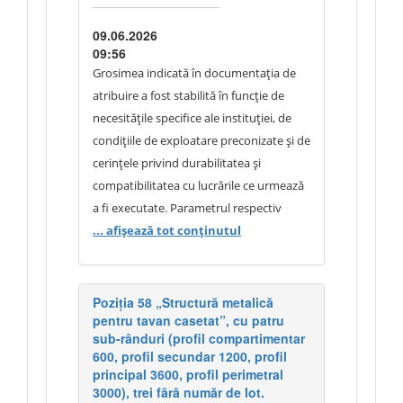
mulțumim.
09.06.2026
09:56
Grosimea indicată în documentația de
atribuire a fost stabilită în funcție de
necesitățile specifice ale instituției, de
condițiile de exploatare preconizate și de
cerințele privind durabilitatea și
compatibilitatea cu lucrările ce urmează
a fi executate. Parametrul respectiv
reprezintă o cerință minimă tehnică
... afișează tot conținutul
necesară pentru asigurarea
performanțelor urmărite de autoritatea
contractantă. Având în vedere
Poziția 58 „Structură metalică
pentru tavan casetat”, cu patru
necesitățile operaționale ale instituției și
sub-rânduri (profil compartimentar
faptul că specificațiile tehnice au fost
600, profil secundar 1200, profil
stabilite în baza acestora, documentația
principal 3600, profil perimetral
de atribuire rămâne nemodificată.
3000), trei fără număr de lot.