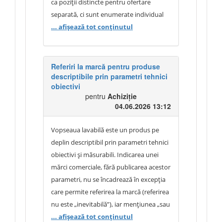
ca poziții distincte pentru ofertare
separată, ci sunt enumerate individual
exclusiv în scopul descrierii complete a
... afișează tot conținutul
componentelor necesare. Menționarea
separată a profilurilor este justificată de
necesitatea identificării exacte a
Referiri la marcă pentru produse
descriptibile prin parametri tehnici
elementelor care alcătuiesc setul.
obiectivi
Autoritatea contractantă solicită livrarea
pentru
Achiziție
unui sistem complet și compatibil,
04.06.2026 13:12
întrucât profilurile respective sunt
concepute pentru utilizare împreună și
Vopseaua lavabilă este un produs pe
nu garantează compatibilitatea tehnică
deplin descriptibil prin parametri tehnici
și funcțională atunci când provin de la
obiectivi și măsurabili. Indicarea unei
producători diferiți. Din considerente de
mărci comerciale, fără publicarea acestor
montaj, îmbinare, funcționalitate și
parametri, nu se încadrează în excepția
durabilitate, toate componentele setului
care permite referirea la marcă (referirea
trebuie să facă parte din același sistem
nu este „inevitabilă”), iar mențiunea „sau
constructiv și să fie fabricate de același
analogic” devine inaplicabilă în practică:
... afișează tot conținutul