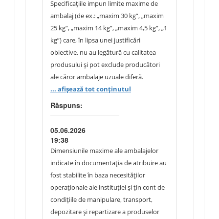
vopsele alchidice, emailuri, grunduri și
Specificațiile impun limite maxime de
alte materiale similare. Caracteristicile
ambalaj (de ex.: „maxim 30 kg”, „maxim
produsului de referință reprezintă
25 kg”, „maxim 14 kg”, „maxim 4,5 kg”, „1
cerințe minime, fiind acceptat orice
kg”) care, în lipsa unei justificări
diluant echivalent care asigură
obiective, nu au legătură cu calitatea
compatibilitatea și funcționalitatea
produsului și pot exclude producători
necesare pentru utilizările menționate și
ale căror ambalaje uzuale diferă.
care demonstrează, prin documentația
Solicităm justificarea fiecărui plafon prin
... afișează tot conținutul
tehnică prezentată, caracteristici egale
necesitate obiectivă
Răspuns:
sau superioare. În ceea ce privește
(manipulare/depozitare) sau
ambalajul solicitat, acesta a fost stabilit
reformularea ca cerință neutră (de ex. „în
05.06.2026
în baza necesităților operaționale ale
saci/găleți, fără a depăși [valoarea] kg,
19:38
instituției și a modului de repartizare și
sau echivalent”), conform art. 37 alin. (4)
Dimensiunile maxime ale ambalajelor
utilizare a produsului în cadrul
și art. 7.
indicate în documentația de atribuire au
subdiviziunilor structurale. Cerința
fost stabilite în baza necesităților
privind ambalajul urmărește asigurarea
operaționale ale instituției și țin cont de
unei gestionări eficiente a stocurilor,
condițiile de manipulare, transport,
reducerea pierderilor de material și
depozitare și repartizare a produselor