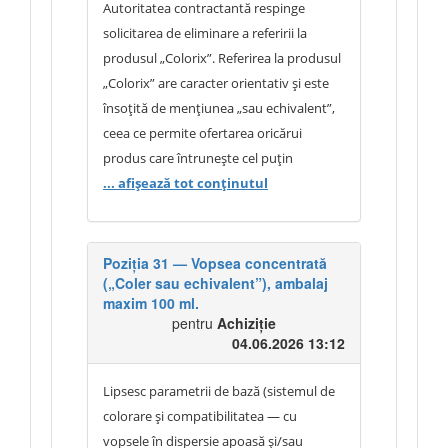
clarificarea justificării plafoanelor de
Autoritatea contractantă respinge
de produse solicitat, iar ofertarea
ambalaj („până la 1,0 L” la poz. 32 și
solicitarea de eliminare a referirii la
separată a componentelor individuale
„până la 3,0 L” la poz. 33).
produsul „Colorix”. Referirea la produsul
nu va fi acceptată.
„Colorix” are caracter orientativ și este
însoțită de mențiunea „sau echivalent”,
ceea ce permite ofertarea oricărui
produs care întrunește cel puțin
caracteristicile tehnice ale produsului de
... afișează tot conținutul
referință. Această modalitate de
descriere nu limitează concurența și nu
exclude participarea operatorilor
Poziția 31 — Vopsea concentrată
(„Coler sau echivalent”), ambalaj
economici care propun produse similare
maxim 100 ml.
sau superioare din punct de vedere
pentru
Achiziție
tehnic. Autoritatea contractantă
04.06.2026 13:12
precizează că parametrii tehnici ai
produsului „Colorix” reprezintă cerințe
Lipsesc parametrii de bază (sistemul de
minime de performanță, iar la procedură
colorare și compatibilitatea — cu
sunt acceptate orice produse alchidice
vopsele în dispersie apoasă și/sau