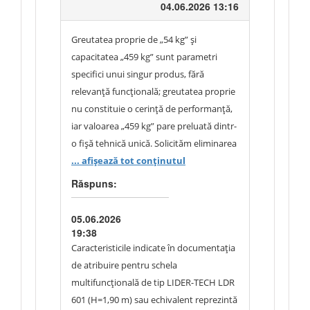
de atribuire rămâne nemodificată.
04.06.2026 13:16
Greutatea proprie de „54 kg” și
capacitatea „459 kg” sunt parametri
specifici unui singur produs, fără
relevanță funcțională; greutatea proprie
nu constituie o cerință de performanță,
iar valoarea „459 kg” pare preluată dintr-
o fișă tehnică unică. Solicităm eliminarea
greutății proprii ca cerință și
... afișează tot conținutul
reformularea capacității și dimensiunilor
Răspuns:
în limite funcționale rezonabile, cu
mențiunea „sau echivalent”.
05.06.2026
19:38
Caracteristicile indicate în documentația
de atribuire pentru schela
multifuncțională de tip LIDER-TECH LDR
601 (H=1,90 m) sau echivalent reprezintă