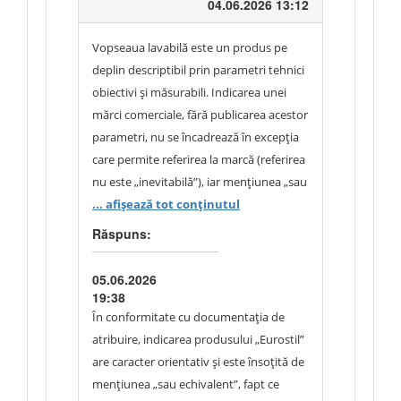
04.06.2026 13:12
Vopseaua lavabilă este un produs pe
deplin descriptibil prin parametri tehnici
obiectivi și măsurabili. Indicarea unei
mărci comerciale, fără publicarea acestor
parametri, nu se încadrează în excepția
care permite referirea la marcă (referirea
nu este „inevitabilă”), iar mențiunea „sau
analogic” devine inaplicabilă în practică:
... afișează tot conținutul
echivalența se raportează la specificațiile
Răspuns:
nepublicate ale produsului „Eurostil”,
ceea ce împiedică evaluarea obiectivă și
05.06.2026
restrânge concurența. Solicităm
19:38
eliminarea referirii la marcă și publicarea
În conformitate cu documentația de
parametrilor tehnici minimi cu
atribuire, indicarea produsului „Eurostil”
standardele de referință, în special: clasa
are caracter orientativ și este însoțită de
de rezistență la frecare umedă (SM EN
mențiunea „sau echivalent”, fapt ce