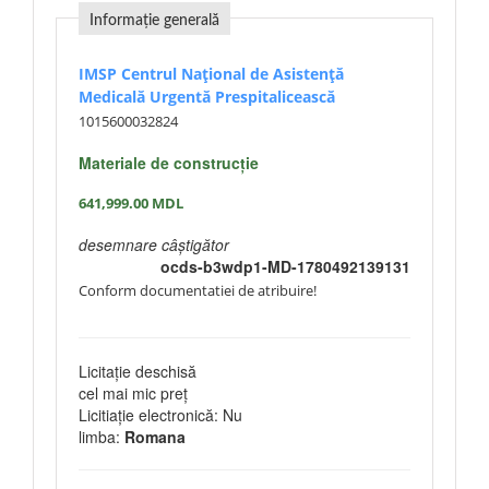
Informație generală
IMSP Centrul Național de Asistență
Medicală Urgentă Prespitalicească
1015600032824
Materiale de construcție
641,999.00
MDL
desemnare câștigător
ocds-b3wdp1-MD-1780492139131
Conform documentatiei de atribuire!
Licitație deschisă
cel mai mic preț
Licitiație electronică: Nu
limba:
Romana