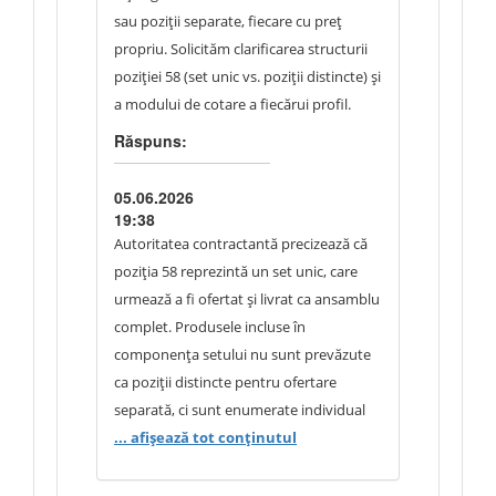
va fi solicitată în măsura în care aceasta
sau poziții separate, fiecare cu preț
este necesară pentru verificarea
propriu. Solicităm clarificarea structurii
conformității produselor ofertate.
poziției 58 (set unic vs. poziții distincte) și
Pozițiile pentru care nu vor fi necesare
a modului de cotare a fiecărui profil.
mostre fizice obligatorii vor fi
coordonate suplimentar cu beneficiarul
Răspuns:
la etapa prezentării acestora, în funcție
de specificul produselor și de
05.06.2026
19:38
posibilitatea verificării conformității prin
Autoritatea contractantă precizează că
documentația tehnică prezentată. Prin
poziția 58 reprezintă un set unic, care
urmare, cerința nu obligă ofertanții să
urmează a fi ofertat și livrat ca ansamblu
prezinte în mod necondiționat mostre
complet. Produsele incluse în
pentru toate pozițiile și nu exclude
componența setului nu sunt prevăzute
utilizarea fișelor tehnice, certificatelor de
ca poziții distincte pentru ofertare
conformitate sau altor documente
separată, ci sunt enumerate individual
relevante în procesul de evaluare.
exclusiv în scopul descrierii complete a
... afișează tot conținutul
Autoritatea contractantă își rezervă
componentelor necesare. Menționarea
dreptul de a solicita mostrele
separată a profilurilor este justificată de