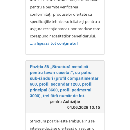
demonstrează caracteristici tehnice și
acestora la categoriile relevante (de ex.
pentru a permite verificarea
funcționale egale sau superioare.
finisaje — vopsele, gresie, faianță,
conformității produselor ofertate cu
Autoritatea contractantă consideră că
linoleum), cu excluderea materialelor în
specificațiile tehnice solicitate și pentru a
specificațiile publicate descriu suficient
vrac și a echipamentelor, sau acceptarea
asigura recepționarea unor produse care
necesitățile instituției, permit
fișelor tehnice/certificatelor ca probă a
corespund necesităților beneficiarului.
identificarea produselor solicitate și
conformității.
Autoritatea contractantă precizează că
... afișează tot conținutul
asigură posibilitatea ofertării unor
ofertantul desemnat va prezenta
produse echivalente, fără a restrânge
mostrele produselor ofertate pentru
concurența. Având în vedere cele
examinare într-un termen de până la 5
Poziția 58 „Structură metalică
expuse, documentația de atribuire
pentru tavan casetat”, cu patru
zile de la solicitare. Acest termen se
sub-rânduri (profil compartimentar
rămâne nemodificată.
referă exclusiv la obligația ofertantului
600, profil secundar 1200, profil
de a pune la dispoziție mostrele
principal 3600, profil perimetral
solicitate și nu instituie obligația
3000), trei fără număr de lot.
pentru
Achiziție
autorității contractante de a efectua
04.06.2026 13:15
examinarea acestora în același termen.
Totodată, autoritatea contractantă
Structura poziției este ambiguă: nu se
menționează că prezentarea mostrelor
înțelege dacă se ofertează un set unic