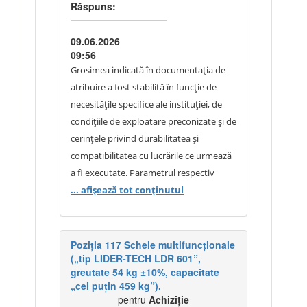
materiale cu grosimea de 7–8 mm. Vă
condiția ca acestea să respecte sau să
Răspuns:
mulțumim.
depășească nivelul minim de
performanță solicitat. Evaluarea
09.06.2026
09:56
ofertelor va fi efectuată pe baza
Grosimea indicată în documentația de
documentelor tehnice prezentate și a
atribuire a fost stabilită în funcție de
demonstrării echivalenței ori
necesitățile specifice ale instituției, de
superiorității parametrilor produsului
condițiile de exploatare preconizate și de
ofertat față de cerințele minime stabilite.
cerințele privind durabilitatea și
Având în vedere cele expuse, solicitarea
compatibilitatea cu lucrările ce urmează
de eliminare a referirii la produsul
a fi executate. Parametrul respectiv
„Eurostil” nu poate fi acceptată
reprezintă o cerință minimă tehnică
... afișează tot conținutul
necesară pentru asigurarea
performanțelor urmărite de autoritatea
contractantă. Având în vedere
Poziția 117 Schele multifuncționale
(„tip LIDER-TECH LDR 601”,
necesitățile operaționale ale instituției și
greutate 54 kg ±10%, capacitate
faptul că specificațiile tehnice au fost
„cel puțin 459 kg”).
stabilite în baza acestora, documentația
pentru
Achiziție