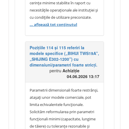
cerințe minime stabilite în raport cu
necesitățile operaționale ale instituției și
cu condițiile de utilizare preconizate.
Dimensiunile, greutatea proprie și
... afișează tot conținutul
capacitatea maximă de încărcare au fost
incluse pentru a descrie nivelul minim de
robustețe, stabilitate și siguranță
Pozițiile 114 și 115 referiri la
modele specifice („BIHUI TWS19A”,
necesar în exploatare. Greutatea proprie
„SHIJING E302-1200”) cu
a produsului constituie un indicator
dimensiuni/parametri foarte stricți.
relevant pentru stabilitatea și rezistența
pentru
Achiziție
structurii, în special în cazul utilizării
04.06.2026 13:17
repetate în condiții de șantier și
întreținere, motiv pentru care aceasta a
Parametrii dimensionali foarte restrânși,
fost inclusă în specificație cu o toleranță
atașați unor modele comerciale, pot
admisă de ±10%. Totodată,
limita echivalentele funcționale.
documentația prevede în mod expres
Solicităm reformularea prin parametri
mențiunea „sau echivalent”, ceea ce
funcționali minimi (capacitate, lungime
permite ofertarea oricărei schele
de tăiere) cu toleranțe rezonabile și