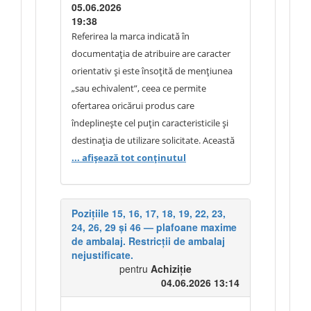
curățarea uneltelor), cu indicarea
05.06.2026
ambalajele mici permit dozarea precisă,
ambalajului în mod neutru.
19:38
evitarea pierderilor de material,
Referirea la marca indicată în
păstrarea proprietăților produsului după
documentația de atribuire are caracter
deschidere și distribuirea eficientă către
orientativ și este însoțită de mențiunea
subdiviziunile instituției. Cerința nu are
„sau echivalent”, ceea ce permite
scopul de a restrânge concurența, ci de a
ofertarea oricărui produs care
asigura utilizarea eficientă a produsului
îndeplinește cel puțin caracteristicile și
conform necesităților operaționale ale
destinația de utilizare solicitate. Această
autorității contractante. În consecință,
referire nu are ca efect limitarea
... afișează tot conținutul
solicitarea de modificare a specificațiilor
concurenței și nu exclude participarea
și a cerinței privind ambalajul nu poate fi
operatorilor economici care propun
acceptată.
produse similare sau superioare din
Pozițiile 15, 16, 17, 18, 19, 22, 23,
24, 26, 29 și 46 — plafoane maxime
punct de vedere tehnic. Autoritatea
de ambalaj. Restricții de ambalaj
contractantă precizează că produsul de
nejustificate.
referință este utilizat pentru diluarea
pentru
Achiziție
vopselelor și lacurilor pe bază de solvenți
04.06.2026 13:14
și este recomandat pentru utilizarea cu