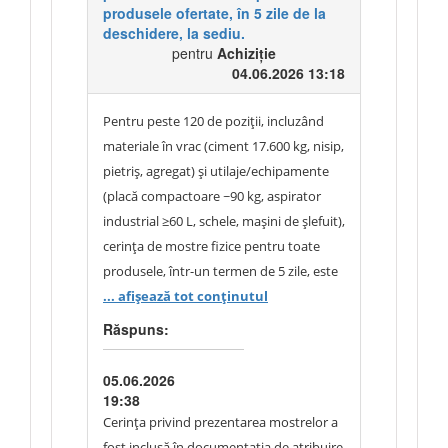
produsele ofertate, în 5 zile de la
suprafețelor placate, precum și de
deschidere, la sediu.
necesitățile practice de exploatare.
pentru
Achiziție
Toleranța admisă permite ofertarea
04.06.2026 13:18
unor produse echivalente care asigură
aceeași funcționalitate. În cazul poziției
Pentru peste 120 de poziții, incluzând
115, specificația este formulată în
materiale în vrac (ciment 17.600 kg, nisip,
principal prin caracteristici funcționale și
pietriș, agregat) și utilaje/echipamente
de performanță, respectiv lungime
(placă compactoare ~90 kg, aspirator
minimă de tăiere de 1200 mm, destinația
industrial ≥60 L, schele, mașini de șlefuit),
pentru tăierea plăcilor ceramice și
cerința de mostre fizice pentru toate
porțelanate, existența ghidajelor
produsele, într-un termen de 5 zile, este
metalice, a sistemului de rupere, a roții
disproporționată și restrictivă, fără
... afișează tot conținutul
de tăiere din carbură și a ghidajului laser.
legătură rezonabilă cu verificarea
Răspuns:
Referirea la modelul indicat are caracter
conformității, care se poate realiza prin
orientativ și servește exclusiv la
fișe tehnice și certificate. Cerința încalcă
05.06.2026
identificarea nivelului minim de
principiul proporționalității (art. 7).
19:38
performanță solicitat. Vor fi acceptate
Solicităm indicarea exactă a pozițiilor
Cerința privind prezentarea mostrelor a
orice produse echivalente care
pentru care se cer mostre și limitarea
fost inclusă în documentația de atribuire