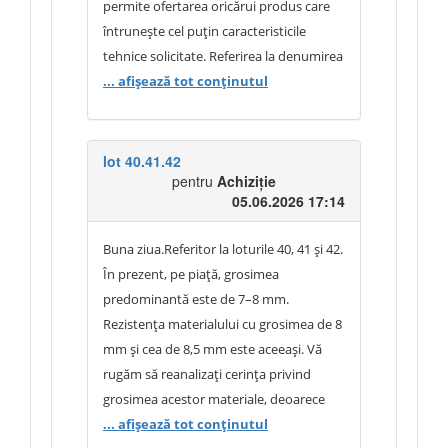
ISO 11998 / clasificare SM EN 13300),
permite ofertarea oricărui produs care
puterea de acoperire/opacitatea (SM EN
întrunește cel puțin caracteristicile
ISO 6504), gradul de luciu, conținutul
tehnice solicitate. Referirea la denumirea
maxim de COV (SM EN ISO 11890) și
comercială nu are ca efect limitarea
... afișează tot conținutul
randamentul (m²/L sau m²/kg).
concurenței și nu exclude participarea
operatorilor economici care propun
produse similare sau superioare din
lot 40.41.42
pentru
Achiziție
punct de vedere tehnic. Totodată,
05.06.2026 17:14
autoritatea contractantă precizează că
parametrii tehnici ai vopselei „Eurostil”
Buna ziua.Referitor la loturile 40, 41 și 42.
reprezintă cerințe minime de
În prezent, pe piață, grosimea
performanță. Se acceptă orice vopsea
predominantă este de 7–8 mm.
lavabilă care demonstrează, prin
Rezistența materialului cu grosimea de 8
documente tehnice ale producătorului,
mm și cea de 8,5 mm este aceeași. Vă
caracteristici egale sau superioare celor
rugăm să reanalizați cerința privind
ale produsului de referință. Prin urmare,
grosimea acestor materiale, deoarece
ofertanții pot propune produse
majoritatea producătorilor fabrică
... afișează tot conținutul
alternative, indiferent de marcă, cu