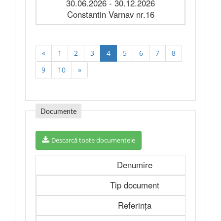
30.06.2026 - 30.12.2026
Constantin Varnav nr.16
«
1
2
3
4
5
6
7
8
9
10
»
Documente
Descarcă toate documentele
Denumire
Tip document
Referința