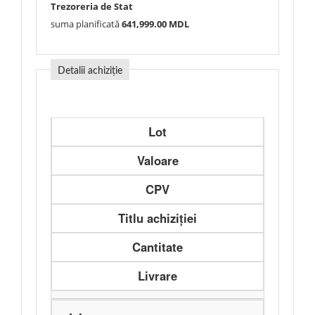
Trezoreria de Stat
suma planificată
641,999.00 MDL
Detalii achiziție
Lot
Valoare
CPV
Titlu achiziției
Cantitate
Livrare