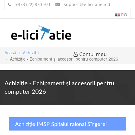
+373 (22) 870-971
support
@e-licitatie.md
RO
Acasă
Achiziții
Contul meu
Achiziție - Echipament și accesorii pentru computer 2026
Achiziție - Echipament și accesorii pentru
computer 2026
Achiziție IMSP Spitalul raional Sîngerei