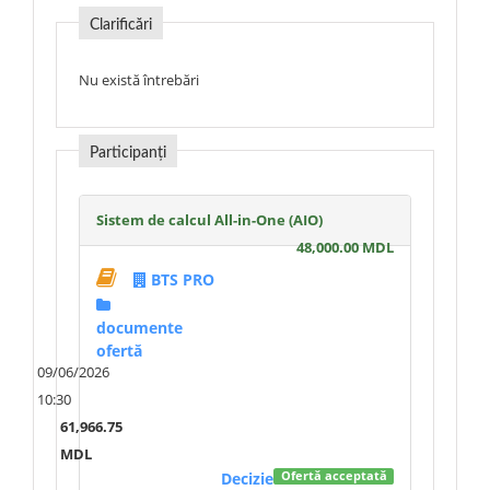
Clarificări
Nu există întrebări
Participanți
Sistem de calcul All-in-One (AIO)
48,000.00 MDL
BTS PRO
documente
ofertă
09/06/2026
10:30
61,966.75
MDL
Decizie
Ofertă acceptată