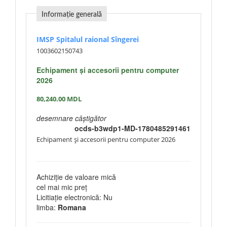
Informație generală
IMSP Spitalul raional Sîngerei
1003602150743
Echipament și accesorii pentru computer
2026
80,240.00
MDL
desemnare câștigător
ocds-b3wdp1-MD-1780485291461
Echipament și accesorii pentru computer 2026
Achiziție de valoare mică
cel mai mic preț
Licitiație electronică: Nu
limba:
Romana