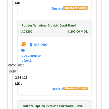
MDL
Decizie
Ofertă refuzată
Router Wireless Gigabit Dual-Band
AC1200
1,200.00 MDL
BTS PRO
documente
ofertă
09/06/2026
10:30
2,911.25
MDL
Decizie
Ofertă refuzată
Unitate Optică Externă Portabilă (DVD-