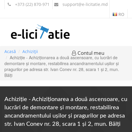
+373 (22) 870-971
support
@e-licitatie.md
RO
Acasă
Achiziții
Contul meu
Achiziție - Achiziționarea a două ascensoare, cu lucrări de
demontare și montare, restabilirea ancandramentului ușilor și
pragurilor pe adresa str. Ivan Conev nr. 28, scara 1 și 2, mun.
Bălți
Achiziție - Achiziționarea a două ascensoare, cu
lucrări de demontare și montare, restabilirea
ancandramentului ușilor și pragurilor pe adresa
str. Ivan Conev nr. 28, scara 1 și 2, mun. Bălți