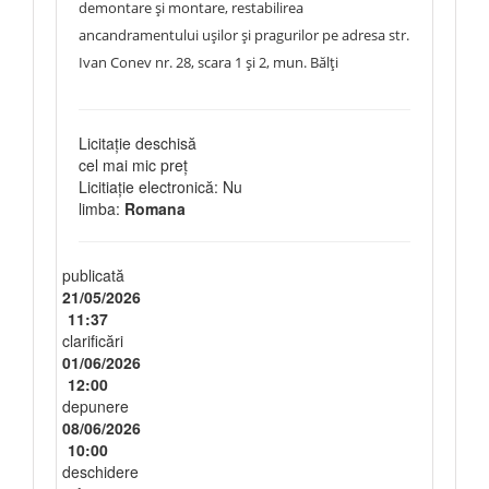
demontare și montare, restabilirea
ancandramentului ușilor și pragurilor pe adresa str.
Ivan Conev nr. 28, scara 1 și 2, mun. Bălți
Licitație deschisă
cel mai mic preț
Licitiație electronică: Nu
limba:
Romana
publicată
21/05/2026
11:37
clarificări
01/06/2026
12:00
depunere
08/06/2026
10:00
deschidere