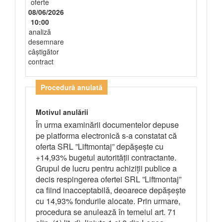
oferte
08/06/2026
10:00
analiză
desemnare
câștigător
contract
Procedură anulată
Motivul anulării
În urma examinării documentelor depuse
pe platforma electronică s-a constatat că
oferta SRL ”Liftmontaj” depășește cu
+14,93% bugetul autorității contractante.
Grupul de lucru pentru achiziții publice a
decis respingerea ofertei SRL ”Liftmontaj”
ca fiind inacceptabilă, deoarece depășește
cu 14,93% fondurile alocate. Prin urmare,
procedura se anulează în temeiul art. 71