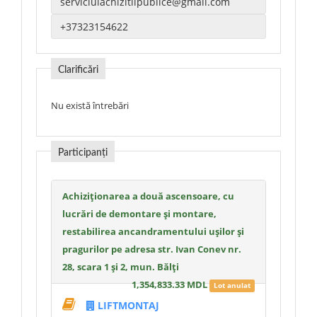
Clarificări
Nu există întrebări
Participanți
Achiziționarea a două ascensoare, cu
lucrări de demontare și montare,
restabilirea ancandramentului ușilor și
pragurilor pe adresa str. Ivan Conev nr.
28, scara 1 și 2, mun. Bălți
1,354,833.33 MDL
Lot anulat
LIFTMONTAJ