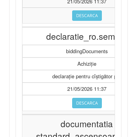
21/05/2026 11:37
DESCARCA
declaratie_ro.semnat
biddingDocuments
Achiziție
declarație pentru cîștigător pdf
21/05/2026 11:37
DESCARCA
documentatia
_standard_ascensoare 20