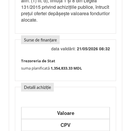
alin. (1) lit. d), liniuța 1 și 8 din Legea
131/2015 privind achizițiile publice, întrucît
prețul ofertei depășește valoarea fondurilor
alocate.
Surse de finanțare
data validării:
21/05/2026 08:32
Trezoreria de Stat
suma planificată
1,354,833.33 MDL
Detalii achiziție
Valoare
CPV