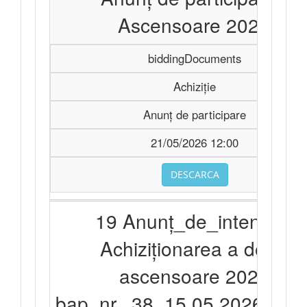
Ascensoare 2026
biddingDocuments
Achiziție
Anunț de participare
21/05/2026 12:00
DESCARCA
19 Anunț_de_intenție -
Achiziționarea a două
ascensoare 2026
bap_nr._38_15.05.2026.sem