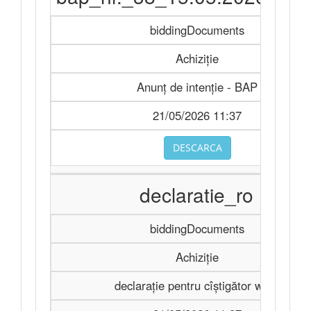
biddingDocuments
Achiziție
Anunț de intenție - BAP
21/05/2026 11:37
DESCARCA
declaratie_ro
biddingDocuments
Achiziție
declarație pentru cîștigător word