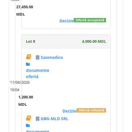
27,450.00
MDL
Decizie
Ofertă acceptată
Lot 8
4,000.00 MDL
Sanmedico
documente
ofertă
11/06/2026
10:04
1,200.00
MDL
Decizie
Ofertă refuzată
GBG-MLD SRL
documente