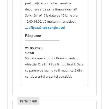
prelungiți cu un pic termenul de
depunere si ca să fie timpul normal?
Solicităm pînă la data de 16 iunie ora
12:00-16:00. Vă mulțumim anticipat
pentru înțelegerea Dvs.!
... afișează tot conținutul
Răspuns:
21.05.2026
17:58
Stimate operator, multumim pentru
obiectie. Ora limită va fi modificată. Data
cu parere de rau nu va fi modificată din
considerentul urgentei achizitiei.
Participanți