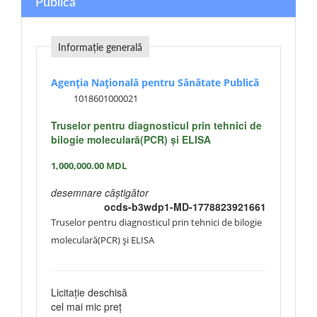
Publică
Informație generală
Agenția Națională pentru Sănătate Publică
1018601000021
Truselor pentru diagnosticul prin tehnici de
bilogie moleculară(PCR) și ELISA
1,000,000.00
MDL
desemnare câștigător
ocds-b3wdp1-MD-1778823921661
Truselor pentru diagnosticul prin tehnici de bilogie
moleculară(PCR) și ELISA
Licitație deschisă
cel mai mic preț