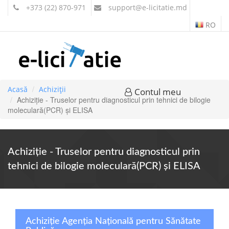
+373 (22) 870-971
support
@e-licitatie.md
RO
Acasă
Achiziții
Contul meu
Achiziție - Truselor pentru diagnosticul prin tehnici de bilogie
moleculară(PCR) și ELISA
Achiziție - Truselor pentru diagnosticul prin
tehnici de bilogie moleculară(PCR) și ELISA
Achiziție Agenția Națională pentru Sănătate