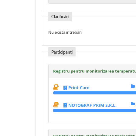
Clarificări
Nu există întrebări
Participanți
Registru pentru monitorizarea temperaturi
Print Caro
NOTOGRAF PRIM S.R.L.