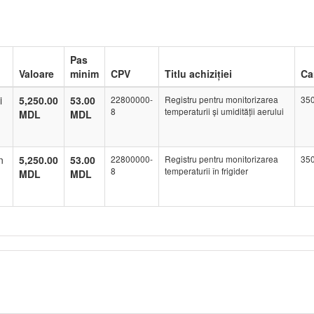
Pas
Valoare
minim
CPV
Titlu achiziției
Ca
i
5,250.00
53.00
22800000-
Registru pentru monitorizarea
350
8
temperaturii și umidității aerului
MDL
MDL
n
5,250.00
53.00
22800000-
Registru pentru monitorizarea
350
8
temperaturii în frigider
MDL
MDL