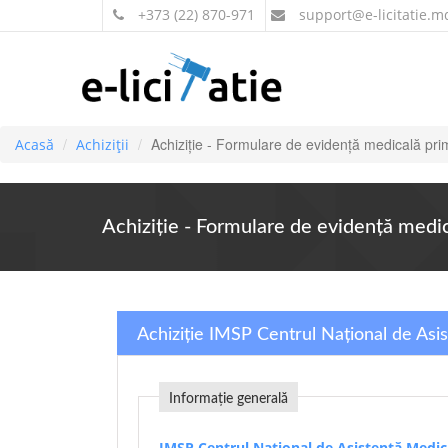
+373 (22) 870-971
support
@e-licitatie.m
Achiziție - Formulare de evidență medicală pr
Acasă
Achiziții
Achiziție - Formulare de evidență medi
Achiziție IMSP Centrul Național de Asi
Informație generală
IMSP Centrul Național de Asistență Medic