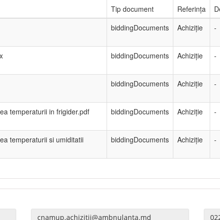
Tip document
Referința
D
biddingDocuments
Achiziție
-
x
biddingDocuments
Achiziție
-
biddingDocuments
Achiziție
-
 temperaturii in frigider.pdf
biddingDocuments
Achiziție
-
 temperaturii si umiditatii
biddingDocuments
Achiziție
-