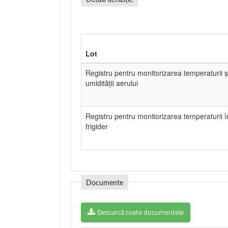
Detalii achiziție
Lot
Registru pentru monitorizarea temperaturii ș
umidității aerului
Registru pentru monitorizarea temperaturii î
frigider
Documente
Descarcă toate documentele