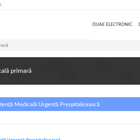
d
DUAE ELECTRONIC
imară
cală primară
stență Medicală Urgentă Prespitalicească
ală Urgentă Prespitalicească