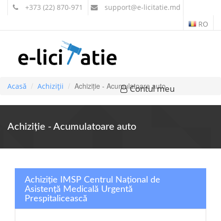
+373 (22) 870-971
support
@e-licitatie.md
RO
Achiziție - Acumulatoare auto
Acasă
Achiziții
Contul meu
Achiziție - Acumulatoare auto
Achiziție IMSP Centrul Național de
Asistență Medicală Urgentă
Prespitalicească