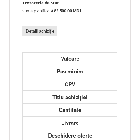
Trezoreria de Stat
suma planificată
82,500.00 MDL
Detalii achiziție
Valoare
Pas minim
CPV
Titlu achiziției
Cantitate
Livrare
Deschidere oferte