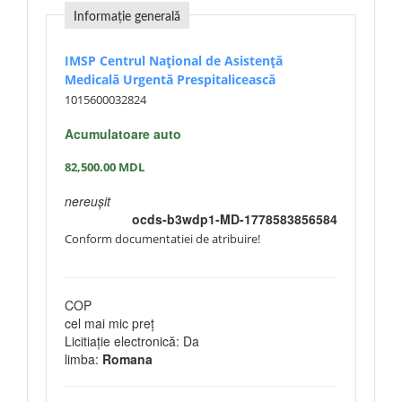
Informație generală
IMSP Centrul Național de Asistență
Medicală Urgentă Prespitalicească
1015600032824
Acumulatoare auto
82,500.00
MDL
nereușit
ocds-b3wdp1-MD-1778583856584
Conform documentatiei de atribuire!
COP
cel mai mic preț
Licitiație electronică: Da
limba:
Romana