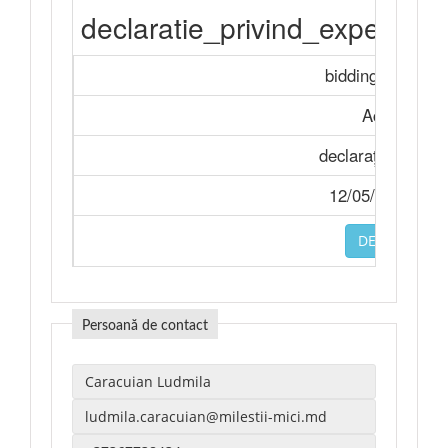
declaratie_privind_experien
biddingDocumen
Achiziție
declarație, anexa
12/05/2026 11:
DESCARCA
Persoană de contact