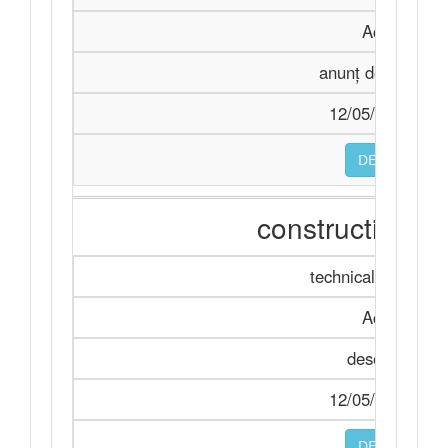
Achiziție
anunț de particip
12/05/2026 11:
DESCARCA
constructia spal
technicalSpecificat
Achiziție
desen tehnic
12/05/2026 11:
DESCARCA