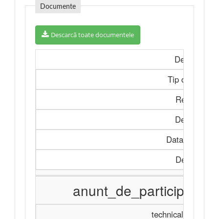
Documente
Descarcă toate documentele
Denumire
Tip document
Referința
Descriere
Data publicării
Descarcă
anunt_de_participare_
technicalSpecificat