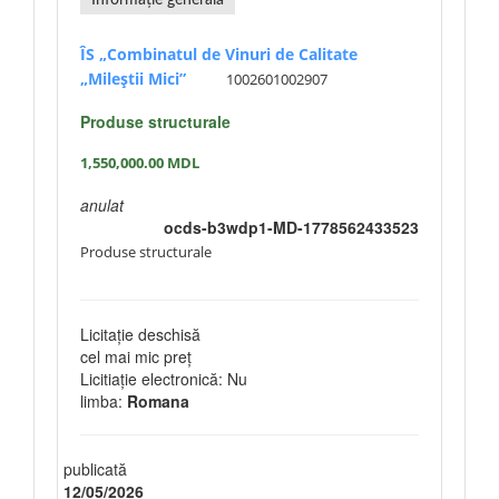
Informație generală
ÎS „Combinatul de Vinuri de Calitate
„Mileștii Mici”
1002601002907
Produse structurale
1,550,000.00
MDL
anulat
ocds-b3wdp1-MD-1778562433523
Produse structurale
Licitație deschisă
cel mai mic preț
Licitiație electronică: Nu
limba:
Romana
publicată
12/05/2026