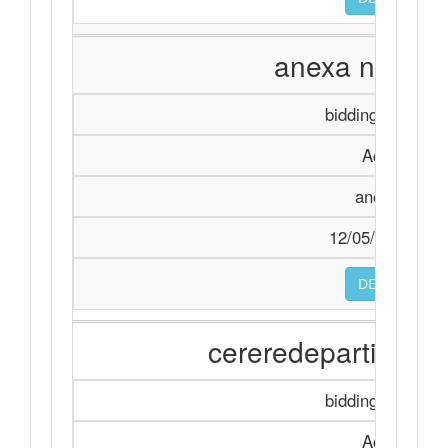
anexa nr5_h
biddingDocumen
Achiziție
anexa nr.5
12/05/2026 11:
DESCARCA
cereredeparticipa
biddingDocumen
Achiziție