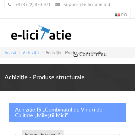
+373 (22) 870-971
support
@e-licitatie.md
RO
Achiziție - Produse structurale
Acasă
Achiziții
Contul meu
Achiziție - Produse structurale
Achiziție ÎS „Combinatul de Vinuri de
Calitate „Mileștii Mici”