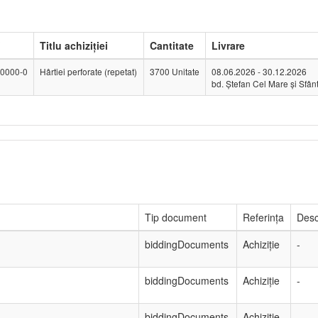
Titlu achiziției
Cantitate
Livrare
0000-0
Hârtiei perforate (repetat)
3700 Unitate
08.06.2026 - 30.12.2026
bd. Ștefan Cel Mare și Sfânt
Tip document
Referința
Desc
biddingDocuments
Achiziție
-
biddingDocuments
Achiziție
-
biddingDocuments
Achiziție
-