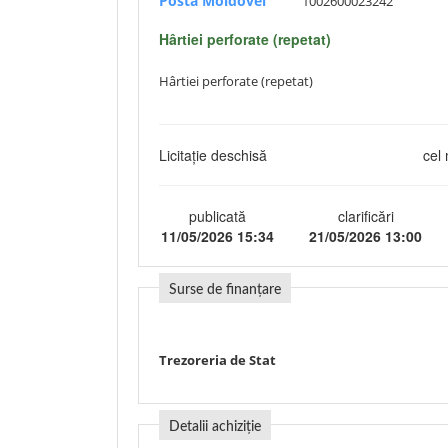
Posta Moldovei
1002600023242
Hârtiei perforate (repetat)
Hârtiei perforate (repetat)
Licitație deschisă
cel 
publicată
clarificări
11/05/2026 15:34
21/05/2026 13:00
Surse de finanțare
Trezoreria de Stat
Detalii achiziție