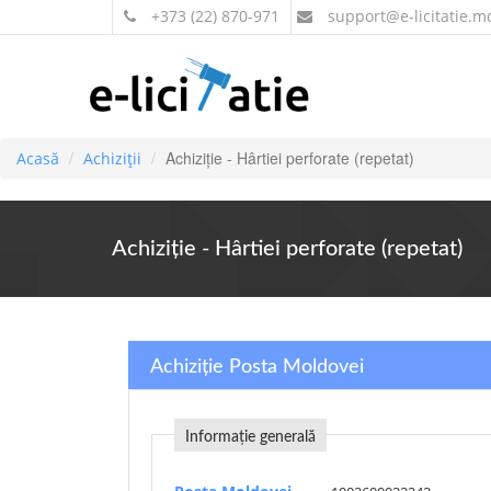
+373 (22) 870-971
support
@e-licitatie.m
Achiziție - Hârtiei perforate (repetat)
Acasă
Achiziții
Achiziție - Hârtiei perforate (repetat)
Achiziție Posta Moldovei
Informație generală