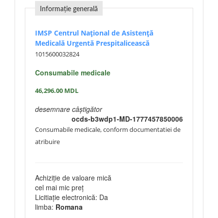
Informație generală
IMSP Centrul Național de Asistență
Medicală Urgentă Prespitalicească
1015600032824
Consumabile medicale
46,296.00
MDL
desemnare câștigător
ocds-b3wdp1-MD-1777457850006
Consumabile medicale, conform documentatiei de
atribuire
Achiziție de valoare mică
cel mai mic preț
Licitiație electronică: Da
limba:
Romana