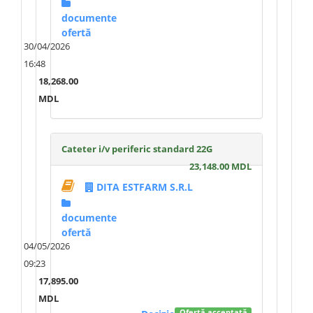
documente
ofertă
30/04/2026
16:48
18,268.00
MDL
Cateter i/v periferic standard 22G
23,148.00 MDL
DITA ESTFARM S.R.L
documente
ofertă
04/05/2026
09:23
17,895.00
MDL
Ofertă acceptată