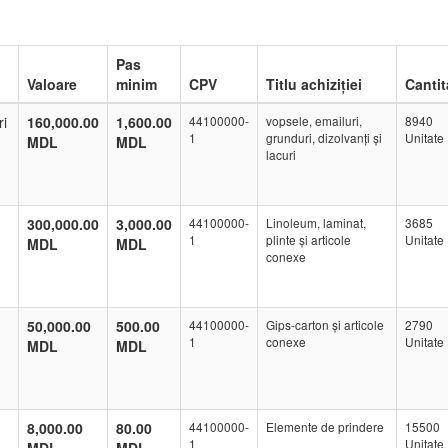
Pas
Valoare
minim
CPV
Titlu achiziției
Cantit
ri
160,000.00
1,600.00
44100000-
vopsele, emailuri,
8940
1
grunduri, dizolvanți și
Unitate
MDL
MDL
lacuri
300,000.00
3,000.00
44100000-
Linoleum, laminat,
3685
1
plinte și articole
Unitate
MDL
MDL
conexe
50,000.00
500.00
44100000-
Gips-carton și articole
2790
1
conexe
Unitate
MDL
MDL
8,000.00
80.00
44100000-
Elemente de prindere
15500
1
Unitate