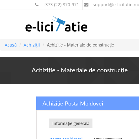
+373 (22) 870-971
support
@e-licitatie.m
Achiziție - Materiale de construcție
Acasă
Achiziții
Achiziție - Materiale de construcție
Achiziție Posta Moldovei
Informație generală