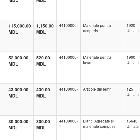
MDL
MDL
115,000.00
1,150.00
44100000-
Materiale pentru
1920
1
acoperiș
Unitate
MDL
MDL
52,000.00
520.00
44100000-
Materiale pentru
1900
1
tavane
Unitate
MDL
MDL
43,000.00
430.00
44100000-
Articole din lemn
125
1
Unitate
MDL
MDL
30,000.00
300.00
44100000-
Lianți, Agregate și
16640
1
materiale compuse
Unitate
MDL
MDL