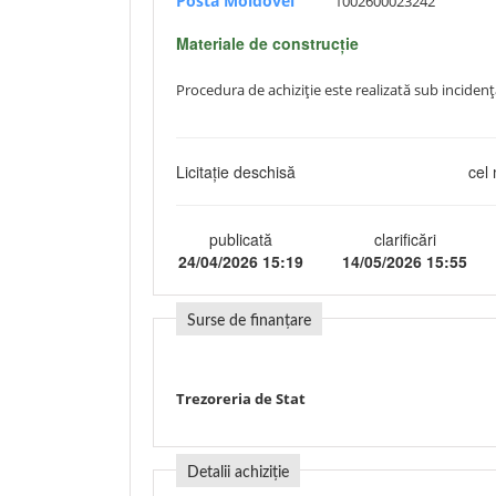
Posta Moldovei
1002600023242
Materiale de construcție
Procedura de achiziție este realizată sub incidența
Licitație deschisă
cel 
publicată
clarificări
24/04/2026 15:19
14/05/2026 15:55
Surse de finanțare
Trezoreria de Stat
Detalii achiziție