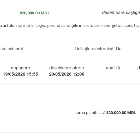
desemnare câștigă
820,000.00
MDL
 actului normativ: Legea privind achizițiile în sectoarele energeticii, apei, tra
mai mic preț
Licitiație electronică: Da
depunere
deschidere oferte
analiză
d
19/05/2026 15:55
20/05/2026 12:00
suma planificată
820,000.00 MDL