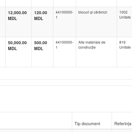
12,000.00
120.00
44100000-
blocuri și cărămizi
1002
1
Unitate
MDL
MDL
50,000.00
500.00
44100000-
Alte materiale de
819
1
construcție
Unitate
MDL
MDL
Tip document
Referința