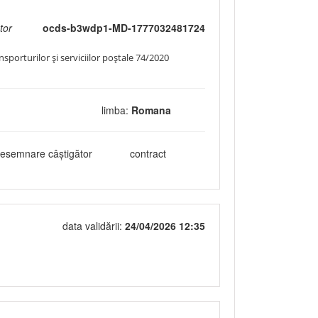
tor
ocds-b3wdp1-MD-1777032481724
nsporturilor și serviciilor poștale 74/2020
limba:
Romana
esemnare câștigător
contract
data validării:
24/04/2026 12:35