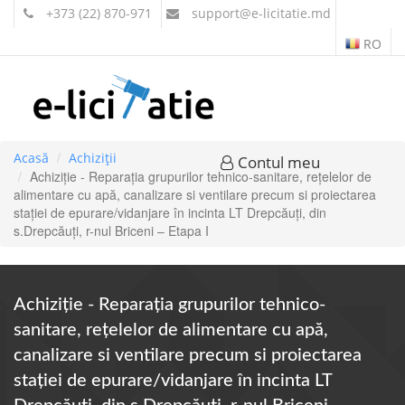
+373 (22) 870-971
support
@e-licitatie.md
RO
Acasă
Achiziții
Contul meu
Achiziție - Reparația grupurilor tehnico-sanitare, rețelelor de
alimentare cu apă, canalizare si ventilare precum si proiectarea
stației de epurare/vidanjare în incinta LT Drepcăuți, din
s.Drepcăuți, r-nul Briceni – Etapa I
Achiziție - Reparația grupurilor tehnico-
sanitare, rețelelor de alimentare cu apă,
canalizare si ventilare precum si proiectarea
stației de epurare/vidanjare în incinta LT