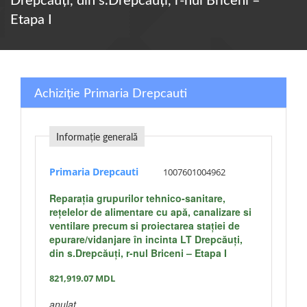
Drepcăuți, din s.Drepcăuți, r-nul Briceni –
Etapa I
Achiziție Primaria Drepcauti
Informație generală
Primaria Drepcauti
1007601004962
Reparația grupurilor tehnico-sanitare,
rețelelor de alimentare cu apă, canalizare si
ventilare precum si proiectarea stației de
epurare/vidanjare în incinta LT Drepcăuți,
din s.Drepcăuți, r-nul Briceni – Etapa I
821,919.07
MDL
anulat