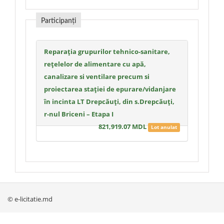
Participanți
Reparația grupurilor tehnico-sanitare,
rețelelor de alimentare cu apă,
canalizare si ventilare precum si
proiectarea stației de epurare/vidanjare
în incinta LT Drepcăuți, din s.Drepcăuți,
r-nul Briceni – Etapa I
821,919.07 MDL
Lot anulat
© e-licitatie.md