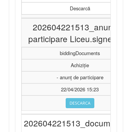
Descarcă
202604221513_anunț de
participare Liceu.signed.pdf
biddingDocuments
Achiziție
- anunț de participare
22/04/2026 15:23
DESCARCA
202604221513_documentați