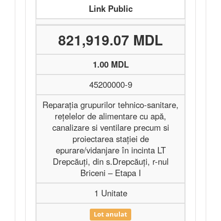
Link Public
821,919.07 MDL
1.00 MDL
45200000-9
Reparația grupurilor tehnico-sanitare,
rețelelor de alimentare cu apă,
canalizare si ventilare precum si
proiectarea stației de
epurare/vidanjare în incinta LT
Drepcăuți, din s.Drepcăuți, r-nul
Briceni – Etapa I
1 Unitate
Lot anulat