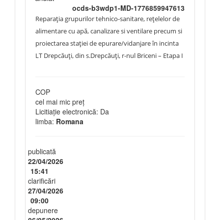
ocds-b3wdp1-MD-1776859947613
Reparația grupurilor tehnico-sanitare, rețelelor de
alimentare cu apă, canalizare si ventilare precum si
proiectarea stației de epurare/vidanjare în incinta
LT Drepcăuți, din s.Drepcăuți, r-nul Briceni – Etapa I
COP
cel mai mic preț
Licitiație electronică: Da
limba:
Romana
publicată
22/04/2026
15:41
clarificări
27/04/2026
09:00
depunere