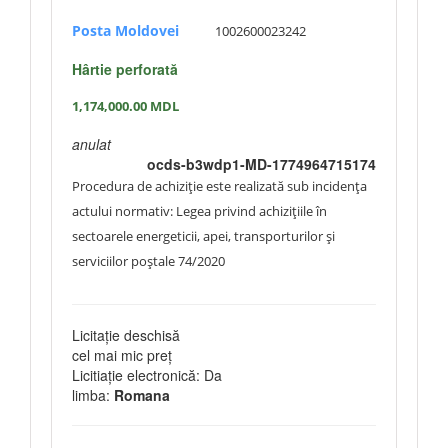
Posta Moldovei
1002600023242
Hârtie perforată
1,174,000.00
MDL
anulat
ocds-b3wdp1-MD-1774964715174
Procedura de achiziție este realizată sub incidența
actului normativ: Legea privind achizițiile în
sectoarele energeticii, apei, transporturilor și
serviciilor poștale 74/2020
Licitație deschisă
cel mai mic preț
Licitiație electronică: Da
limba:
Romana