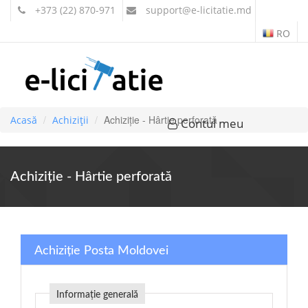
+373 (22) 870-971
support
@e-licitatie.md
RO
Achiziție - Hârtie perforată
Acasă
Achiziții
Contul meu
Achiziție - Hârtie perforată
Achiziție Posta Moldovei
Informație generală