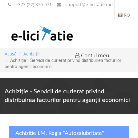
+373 (22) 870-971
support
@e-licitatie.md
RO
Acasă
Achiziții
Contul meu
Achiziție - Servicii de curierat privind distribuirea facturilor
pentru agenții economici
Achiziție - Servicii de curierat privind
distribuirea facturilor pentru agenții economici
Achiziție I.M. Regia "Autosalubritate"