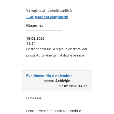
Vă rugăm să ne oferiți clarificări
suplimentare în acest sens. În Piața Unirii
... afișează tot conținutul
nu există conexiune la rețeaua electrică
Răspuns:
sau există, dar cu o capacitate limitată
de consum?
18.02.2026
11:54
De asemenea, vă rugăm să confirmați
Există conexiune la rețeaua electrică, dar
dacă prestatorul este responsabil pentru
prestratorul vine cu instalațiile tehnice
asigurarea integrală a alimentării cu
energie electrică, atât pentru instalațiile
tehnice, cât și pentru desfășurarea
Eveniment din 6 noiembrie.
întregului eveniment.
pentru
Achiziție
17.02.2026 14:11
Vă mulțumim.
Bună ziua,
Pentru evenimentul din 6 noiembrie