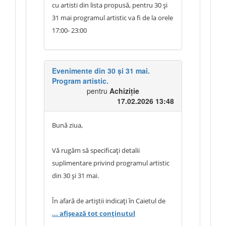
Ansamblul de Dansuri Populare
cu artisti din lista propusă, pentru 30 și
„Codrenii” din Călărași; Trupa Akord;
31 mai programul artistic va fi de la orele
Fuego; Costi Burlacu și Corina Țepeș;
17:00- 23:00
Paula Seling; Cyntia; Mariana Mihăilă /
Adriana Ochișanu / Ion Paladi / Igor
Cuciuc / Cojocărescu – artist muzică
Evenimente din 30 și 31 mai.
populară România; Ionel Istrati; Petru
Program artistic.
pentru
Achiziție
Moiseev).
17.02.2026 13:48
Vă rugăm să ne indicați cine este
Bună ziua,
responsabil pentru asigurarea acestui
program artistic și care este durata
Vă rugăm să specificați detalii
estimativă a acestuia.
suplimentare privind programul artistic
din 30 și 31 mai.
Vă mulțumim.
În afară de artiștii indicați în Caietul de
sarcini, vor participa și alte colective
... afișează tot conținutul