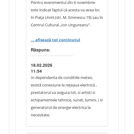
Pentru evenimentul din 6 noiembrie
este indicat faptul că acesta va avea loc
în Piața Unirii (str. M. Eminescu 19) sau în
Centrul Cultural „Ion Ungureanu”.
Vă rugăm să ne clarificați următoarele
... afișează tot conținutul
aspecte:
Răspuns:
Care este locația exactă unde se va
18.02.2026
desfășura evenimentul?
11:54
In dependenta de conditiile meteo,
În cazul desfășurării evenimentului în
există conexiune la rețeaua electrică ,
Piața Unirii, există conexiune la rețeaua
prestatorul va asigura tot, si artisti si
electrică sau prestatorul urmează să
echipamentele tehnice, sunet, lumini, ) si
asigure integral alimentarea cu energie
generatorul de energie electrica la
electrică?
necesitate,
Cine este responsabil pentru asigurarea