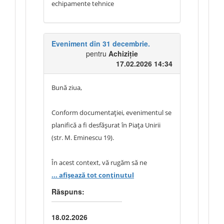
Mulțumim.
echipamente tehnice
Eveniment din 31 decembrie.
pentru
Achiziție
17.02.2026 14:34
Bună ziua,
Conform documentației, evenimentul se
planifică a fi desfășurat în Piața Unirii
(str. M. Eminescu 19).
În acest context, vă rugăm să ne
clarificați următoarele aspecte:
... afișează tot conținutul
Răspuns:
Va fi instalată o scenă în Piața Unirii sau
un alt tip de structură
18.02.2026