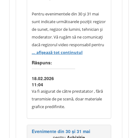
Pentru evenimentele din 30 și 31 mai
sunt indicate următoarele poziții: regizor
de sunet, regizor de lumini, tehnician și
moderator. Vă rugăm să ne comunicați
dacă regizorul video responsabil pentru
conținutul afișat pe ecrane va fi
... afișează tot conținutul
desemnat din partea Dumneavoastră
Răspuns:
sau urmează să fie asigurat de prestator.
De asemenea, cine va opera ecranele în
18.02.2026
timpul evenimentului?
11:04
Va fi asigurat de către prestatator , fără
transmisie de pe scenă, doar materiale
grafice predifinite.
Evenimente din 30 și 31 mai
pentru
Achiziție