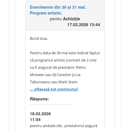
Evenimente din 30 și 31 mai.
Program artistic.
pentru
Achiziție
17.02.2026 13:44
Bună ziua,
Pentru data de 30 mai este indicat faptul
că programul artistic (concert de 2 ore)
va fi asigurat de prestator: Petru
Moiseev sau DJ Caracter și Lia
Taburceanu sau Mark Stam.
... afișează tot conținutul
Pentru data de 31 mai nu este specificat
Răspuns:
cine va asigura programul artistic cu
participarea tuturor artiștilor indicați în
18.02.2026
Caietul de sarcini (Orchestra de Muzică
11:54
Populară „Ciobănaș” din Călărași;
pentru ambele zile , prestatorul asigură