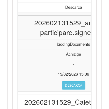
Descarcă
202602131529_anunt d
participare.signed.pdf
biddingDocuments
Achiziție
-
13/02/2026 15:36
DESCARCA
202602131529_Caiet de sar