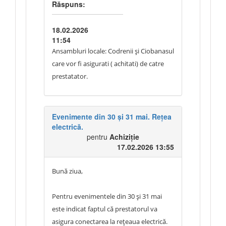
artistice? De exemplu, colective locale
Răspuns:
din centre de creație sau alte instituții
culturale.
18.02.2026
11:54
Vă rugăm să ne descrieți ce tipuri de
Ansambluri locale: Codrenii și Ciobanasul
colective sunt planificate și ce gen de
care vor fi asigurati ( achitati) de catre
program artistic se preconizează (de
prestatator.
exemplu: fanfară, dansuri populare,
orchestră simfonică sau populară, cor
etc.).
Evenimente din 30 și 31 mai. Rețea
electrică.
pentru
Achiziție
Vă mulțumim anticipat.
17.02.2026 13:55
Bună ziua,
Pentru evenimentele din 30 și 31 mai
este indicat faptul că prestatorul va
asigura conectarea la rețeaua electrică.