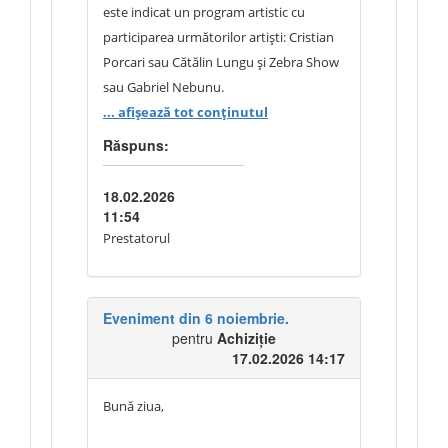
este indicat un program artistic cu
participarea următorilor artiști: Cristian
Porcari sau Cătălin Lungu și Zebra Show
sau Gabriel Nebunu.
... afișează tot conținutul
Vă rugăm să ne clarificați cine este
Răspuns:
responsabil pentru asigurarea
programului artistic, respectiv dacă
18.02.2026
aceasta revine prestatorului sau
11:54
organizatorului.
Prestatorul
Vă mulțumim anticipat pentru răspuns.
Eveniment din 6 noiembrie.
pentru
Achiziție
17.02.2026 14:17
Bună ziua,