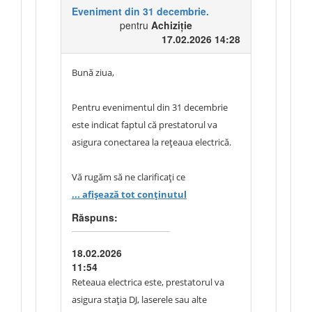
echipamentelor tehnice necesare
Eveniment din 31 decembrie.
programului artistic (sunet, lumini,
pentru
Achiziție
17.02.2026 14:28
scenă)?
Bună ziua,
Prestatorul va asigura doar programul
artistic sau și suportul tehnic aferent
Pentru evenimentul din 31 decembrie
desfășurării acestuia?
este indicat faptul că prestatorul va
asigura conectarea la rețeaua electrică.
Vă mulțumim.
Vă rugăm să ne clarificați ce
echipamente urmează să fie conectate la
... afișează tot conținutul
rețea (de exemplu: stația DJ, laserele sau
Răspuns:
alte echipamente tehnice). De
asemenea, vă rugăm să specificați dacă
18.02.2026
vor exista și alte necesități de conectare
11:54
la rețeaua electrică în afara celor
Reteaua electrica este, prestatorul va
menționate.
asigura stația DJ, laserele sau alte