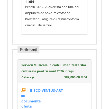
(podium/platformă) pentru DJ?
11:54
Pentru 31.12. 2026 exista podium, noi
Cine este responsabil pentru asigurarea
dispunem de boxe, microfoane.
echipamentului de sonorizare necesar
Prestatorul asigură cu restul conform
desfășurării programului artistic a DJ?
caietului de sarcini.
Cine va furniza echipamentele de
iluminat necesare pentru iluminarea
zonei DJ?
Participanți
Va fi amenajată o zonă tehnică
Servicii Muzicale în cadrul manifestărilor
delimitată pentru DJ, astfel încât acesta
culturale pentru anul 2026, orașul
să își poată desfășura activitatea în
Călărași
582,000.00 MDL
condiții corespunzătoare?
ECO-VENTUS-ART
În cazul utilizării scenei sau a altor
structuri, cine este responsabil pentru
documente
montarea și demontarea acestora?
ofertă