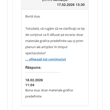
17.02.2026 13:30
Bună ziua,
Totodată, vă rugăm să ne clarificați ce tip
de conținut va fi difuzat pe ecrane: doar
materiale grafice predefinite sau și prim-
planuri ale artiștilor în timpul
spectacolului?
... afișează tot conținutul
În cazul în care se solicită prim-planuri
Răspuns:
live, este necesară utilizarea camerelor
video, care nu sunt menționate în lista
18.02.2026
de echipamente. Vă rugăm să ne
11:04
confirmați cine va asigura aceste
Buna ziua, doar materiale grafice
echipamente.
predefinite