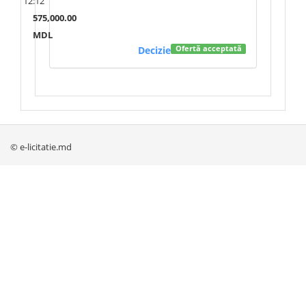
12:12
575,000.00
MDL
Decizie
Ofertă acceptată
© e-licitatie.md