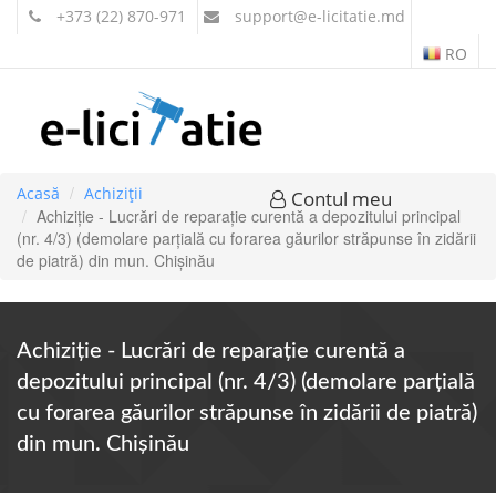
+373 (22) 870-971
support
@e-licitatie.md
RO
Acasă
Achiziții
Contul meu
Achiziție - Lucrări de reparație curentă a depozitului principal
(nr. 4/3) (demolare parțială cu forarea găurilor străpunse în zidării
de piatră) din mun. Chișinău
Achiziție - Lucrări de reparație curentă a
depozitului principal (nr. 4/3) (demolare parțială
cu forarea găurilor străpunse în zidării de piatră)
din mun. Chișinău