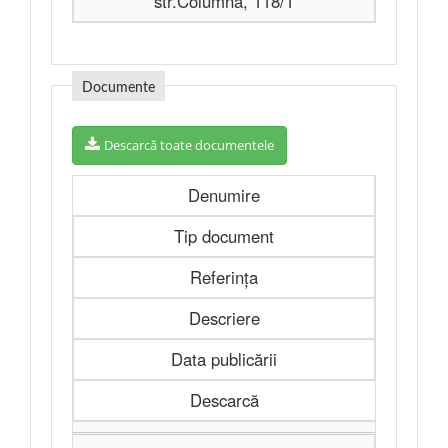
str.Columna, 118/1
Documente
Descarcă toate documentele
Denumire
Tip document
Referința
Descriere
Data publicării
Descarcă