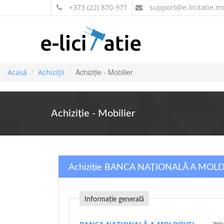
+373 (22) 870-971
support
@e-licitatie.m
Achiziție - Mobilier
Acasă
Achiziții
Achiziție - Mobilier
Achiziție BANCA NAȚIONALĂ A MOL
Informație generală