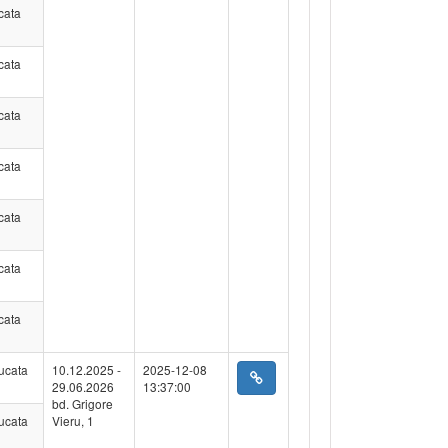
cata
cata
cata
cata
cata
cata
cata
ucata
10.12.2025 -
2025-12-08
29.06.2026
13:37:00
bd. Grigore
ucata
Vieru, 1