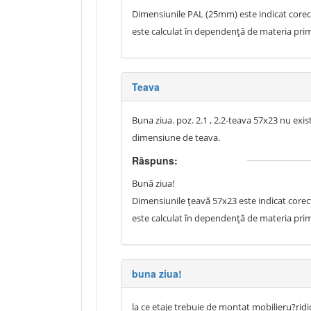
Dimensiunile PAL (25mm) este indicat corect 
este calculat în dependență de materia primă
Teava
Buna ziua. poz. 2.1 , 2.2-teava 57x23 nu exi
dimensiune de teava.
Răspuns:
Bună ziua!
Dimensiunile țeavă 57x23 este indicat corect 
este calculat în dependență de materia prim
buna ziua!
la ce etaje trebuie de montat mobilieru?rid