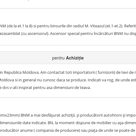
M (de la et.1 la 8) si pentru birourile din sediul M. Viteazul (et.1-et.2). Refer
 dezasamblat (cu ascensorul). Ascensor special pentru încărcături BNM nu di
pentru
Achiziție
Republica Moldova. Am contactat toti importatorii ( furnizorii) de tevi de 
 Moldova si in general nu cunosc daca se produce. Indicati va rog, de unde e
 dvs v-ati inspirat pentru asa dimensiuni de teava.
57mmx23mm) BNM a mai desfășurat achiziții, și producătorii autohtoni și impor
 dimensiunile date indicate. BN, la moment dispune de mobilier cu așa dimens
producător anume ( compania de producere) sau piața de unde se poate de p