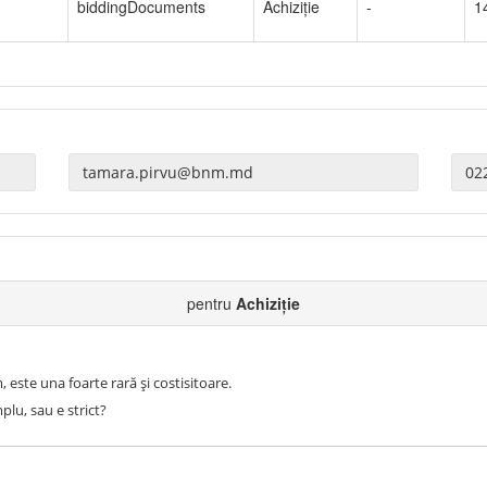
biddingDocuments
Achiziție
-
1
pentru
Achiziție
 este una foarte rară și costisitoare.
plu, sau e strict?