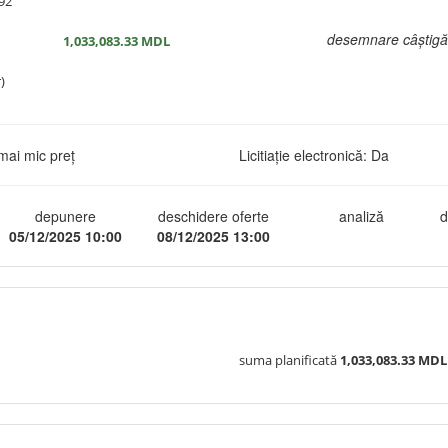
92
desemnare câștigă
1,033,083.33
MDL
)
mai mic preț
Licitiație electronică: Da
depunere
deschidere oferte
analiză
d
05/12/2025 10:00
08/12/2025 13:00
suma planificată
1,033,083.33 MDL