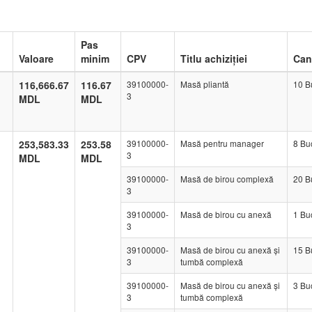
Pas
Valoare
minim
CPV
Titlu achiziției
Can
116,666.67
116.67
39100000-
Masă pliantă
10 B
3
MDL
MDL
253,583.33
253.58
39100000-
Masă pentru manager
8 Bu
3
MDL
MDL
39100000-
Masă de birou complexă
20 B
3
39100000-
Masă de birou cu anexă
1 Bu
3
39100000-
Masă de birou cu anexă și
15 B
3
tumbă complexă
39100000-
Masă de birou cu anexă și
3 Bu
3
tumbă complexă