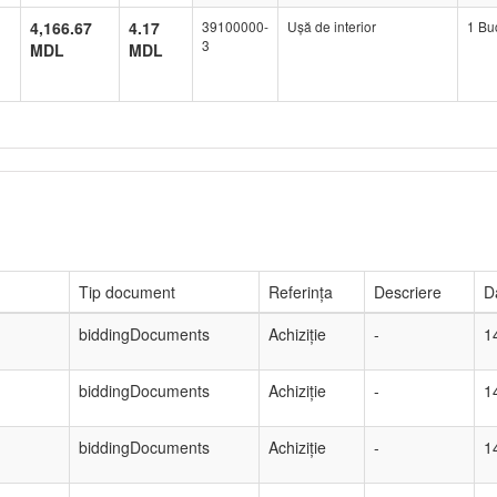
4,166.67
4.17
39100000-
Ușă de interior
1 Bu
3
MDL
MDL
Tip document
Referința
Descriere
Da
biddingDocuments
Achiziție
-
1
biddingDocuments
Achiziție
-
1
biddingDocuments
Achiziție
-
1