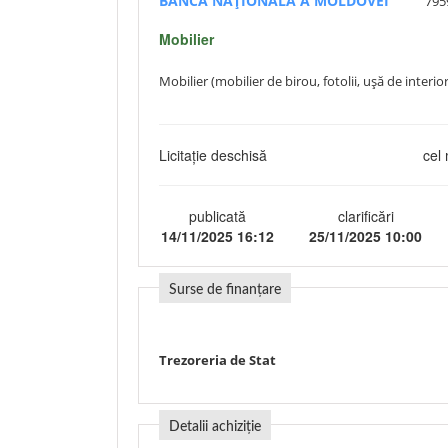
BANCA NAȚIONALĂ A MOLDOVEI
795
Mobilier
Mobilier (mobilier de birou, fotolii, ușă de interior
Licitație deschisă
cel 
publicată
clarificări
14/11/2025 16:12
25/11/2025 10:00
Surse de finanțare
Trezoreria de Stat
Detalii achiziție