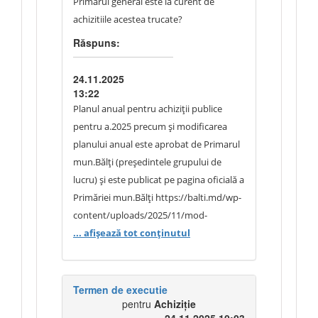
Primarul general este la curent de
achizitiile acestea trucate?
Răspuns:
24.11.2025
13:22
Planul anual pentru achiziții publice
pentru a.2025 precum și modificarea
planului anual este aprobat de Primarul
mun.Bălți (președintele grupului de
lucru) și este publicat pe pagina oficială a
Primăriei mun.Bălți https://balti.md/wp-
content/uploads/2025/11/mod-
primaria-dgc-plan-anual-achizitii-anul-
... afișează tot conținutul
2025-20.11.2025-1.pdf
Termen de executie
pentru
Achiziție