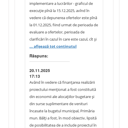
implementare a lucrărilor - graficul de
execuție pînă la 15.12.2025, avînd în
vedere că depunerea ofertelor este pînă
la 01.12.2025, fiind urmat de perioada de
evaluare a ofertelor, perioada de
clarificări în cazul în care este cazul, cît și
termenul de contestare, care este de 5
... afișează tot conținutul
zile din momentul emiterii rezultatului
Răspuns:
cu privire la desemnarea învingătorului,
la fel și perioada de înregistrare a
20.11.2025
contractului la Trezoreria de Stat. Tot în
17:13
acest context menționăm condițiile
Având în vedere că finanțarea realizării
meteo nefavorabile din această
proiectului menționat a fost constituită
perioadă, avînd în vedere anotimpul
din economii ale alocațiilor bugetare și
prezent, care pot crea dificultăți la
din surse suplimentare de venituri
momentul execuției lucrărilor.
încasate la bugetul municipal, Primăria
Termenul solicitat nu este real, avînd în
mun. Bălți a fost, în mod obiectiv, lipsită
vedere complexitatea lucrărilor ce
de posibilitatea de a include proiectul în