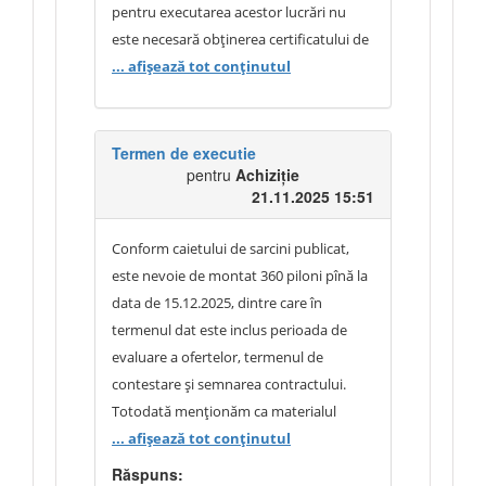
pentru executarea acestor lucrări nu
este necesară obținerea certificatului de
urbanism și elaborarea documentației
... afișează tot conținutul
de proiect.
Termen de executie
pentru
Achiziție
21.11.2025 15:51
Conform caietului de sarcini publicat,
este nevoie de montat 360 piloni pînă la
data de 15.12.2025, dintre care în
termenul dat este inclus perioada de
evaluare a ofertelor, termenul de
contestare și semnarea contractului.
Totodată menționăm ca materialul
necesar pentru execuție lucrăriloe
... afișează tot conținutul
necesită a fi comandat de la furnizor,
Răspuns: