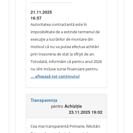
care la fel necesită timp. Modificați
cerința abuzivă care nu corespunde
21.11.2025
realității de a fi în posibilitate oricărui
16:57
operator economic de a implementa
Autoritatea contractantă este în
proiectul dat.
imposibilitate de a extinde termenul de
Totodată, Autoritatea Contractantă are
execuție a lucrărilor de montare din
obligația conform Legii 131/2015 să
motivul că nu va putea efectua achitări
asigure participarea largă a operatorilor
prin trezoreria de stat la sfîrșit de an.
economici la procedurile de achiziţie
Totodată, informăm că pentru anul 2026
publică.
nu sînt incluse surse financiare pentru
achizitia in cauza.
... afișează tot conținutul
Transparența
pentru
Achiziție
23.11.2025 19:02
Cea mai transparentă Primarie, felicitări.