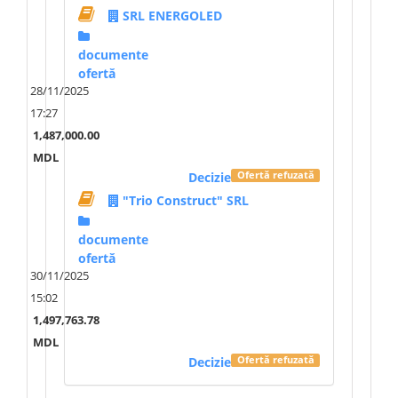
SRL ENERGOLED
lumină/crepuscular).
Locație: Pe conturul malului terestru al
documente
lacului, la distanță medie de 14,71m și
ofertă
maximă de 15,00m între piloni.
28/11/2025
Materiale: Piloni metalici din oțel
17:27
galvanizat, sau din material rezistent la
1,487,000.00
intemperii (ex. aluminiu galvanizat),
MDL
echipați cu 2 dispozitive LED per pilon
Decizie
Ofertă refuzată
(eficiență ≥ 150 lm/W, protecție IP65
"Trio Construct" SRL
împotriva apei și prafului).
documente
Componente solare: Fiecare pilon
ofertă
include panou solar monocristalin (50-
30/11/2025
200W), baterie reîncărcabilă (capacitate
15:02
suficientă pentru 8-12 ore de
1,497,763.78
funcționare nocturnă), controler MPPT
MDL
pentru optimizarea încărcării și senzor
Decizie
Ofertă refuzată
crepuscular pentru activare automată.