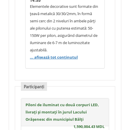
14:55
Elementele decorative sunt formate din
țeavă metalică 30/30/2mm, în formă
semi cerc din 2 niveluri în ambele părți
ale pilonului cu puterea estimată: 50-
150W per pilon, asigurând diametrul de
iluminare de 6-7 m de luminozitate
ajustabilă.
Temperatura de culoare de 6500K, cu
... afișează tot conținutul
generarea luminii albe reci pentru
vizibilitatea pietonală, perfectă pe timp
de noapte
Alimentare: Autonomă, fără conexiune la
Participanți
rețeaua electrică; fiecare pilon echipat cu
panou solar, baterie de stocare (ex. litiu-
Piloni de iluminat cu două corpuri LED,
ion, capacitate 100-200 Ah pentru
livrați și montați în jurul Lacului
autonomie de 2-3 zile fără soare) și
Orășenesc din municipiul Bălți
controler inteligent pentru gestionarea
1,590,004.43 MDL
încărcării și activării (ex. cu senzor de