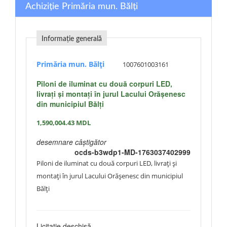
Achiziție Primăria mun. Bălți
Informație generală
Primăria mun. Bălți
1007601003161
Piloni de iluminat cu două corpuri LED,
livrați și montați în jurul Lacului Orășenesc
din municipiul Bălți
1,590,004.43
MDL
desemnare câștigător
ocds-b3wdp1-MD-1763037402999
Piloni de iluminat cu două corpuri LED, livrați și
montați în jurul Lacului Orășenesc din municipiul
Bălți
Licitație deschisă