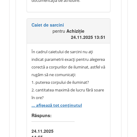
documentația de atribuire.
Caiet de sarcini
pentru
Achiziție
24.11.2025 13:51
În cadrul caietului de sarcini nu ați
indicat parametrii exacți pentru alegerea
corectă a corpurilor de iluminat, astfel vă
rugăm să ne comunicați:
1. puterea corpului de iluminat?
2. cantitatea maximă de lucru fără soare
în ore?
3. Tensiunea corpurilor de iluminat?
... afișează tot conținutul
Răspuns:
24.11.2025