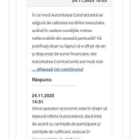
24.11.2025 10:03
În ce mod Autoritatea Contractantă se
asigură de calitatea lucrărilor executate,
având în vedere condițiile meteo
nefavorabile din această perioadă? Vă
justificați doar cu faptul că e sfîrșit de an
și dispuneți de surse financiare, dar
Autoritatea Contractantă are mult mai
multe obligații decât faptul de a
... afișează tot conținutul
răspunde superficial la clarificările
Răspuns:
expuse.
24.11.2025
14:51
Orice operator economic este în drept să
depună oferta la procedură, dacă este
de acord cu cerințele de participare și
cerințele de calificare, expuse în