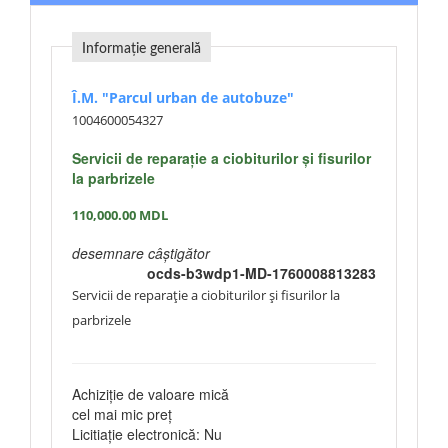
Informație generală
Î.M. "Parcul urban de autobuze"
1004600054327
Servicii de reparație a ciobiturilor și fisurilor
la parbrizele
110,000.00
MDL
desemnare câștigător
ocds-b3wdp1-MD-1760008813283
Servicii de reparație a ciobiturilor și fisurilor la
parbrizele
Achiziție de valoare mică
cel mai mic preț
Licitiație electronică: Nu