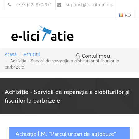
+373 (22) 870-971
support
@e-licitatie.md
RO
Acasă
Achiziții
Contul meu
Achiziție - Servicii de reparație a ciobiturilor și fisurilor la
parbrizele
Achiziție - Servicii de reparație a ciobiturilor și
fisurilor la parbrizele
Achiziție Î.M. "Parcul urban de autobuze"