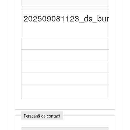
202509081123_ds_bunuri_s
(1)
bidding
Achi
08/09/2
DES
Persoană de contact