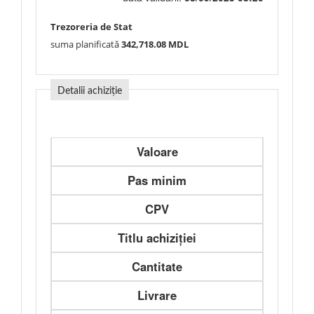
Trezoreria de Stat
suma planificată
342,718.08 MDL
Detalii achiziție
Valoare
Pas minim
CPV
Titlu achiziției
Cantitate
Livrare