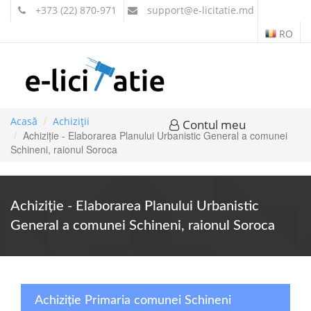
+373 (22) 870-971
support
@e-licitatie.md
RO
Acasă
Achiziții
Contul meu
Achiziție - Elaborarea Planului Urbanistic General a comunei
Schineni, raionul Soroca
Achiziție - Elaborarea Planului Urbanistic
General a comunei Schineni, raionul Soroca
Achiziție Primaria comunei Schineni