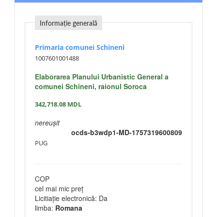
Informație generală
Primaria comunei Schineni
1007601001488
Elaborarea Planului Urbanistic General a
comunei Schineni, raionul Soroca
342,718.08
MDL
nereușit
ocds-b3wdp1-MD-1757319600809
PUG
COP
cel mai mic preț
Licitiație electronică: Da
limba:
Romana