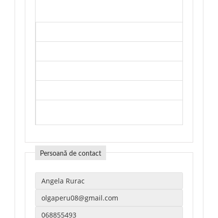
— к
bidd
14/
Persoană de contact