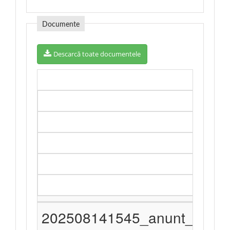
Documente
Descarcă toate documentele
T
Da
202508141545_anunt_de_part