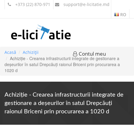
+373 (22) 870-971
support
@e-licitatie.md
RO
Acasă
Achiziții
Contul meu
Achiziție - Crearea infrastructurii integrate de gestionare a
deșeurilor în satul Drepcăuți raionul Briceni prin procurarea a
1020 d
Achiziție - Crearea infrastructurii integrate de
gestionare a deșeurilor în satul Drepcăuți
raionul Briceni prin procurarea a 1020 d