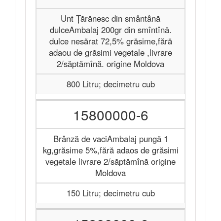
Unt Țărănesc din smântână
dulceAmbalaj 200gr din smîntînă.
dulce nesărat 72,5% grăsime,fără
adaou de grăsimi vegetale ,livrare
2/săptămînă. origine Moldova
800 Litru; decimetru cub
15800000-6
Brânză de vaciAmbalaj pungă 1
kg,grăsime 5%,fără adaos de grăsimi
vegetale livrare 2/săptămînă origine
Moldova
150 Litru; decimetru cub