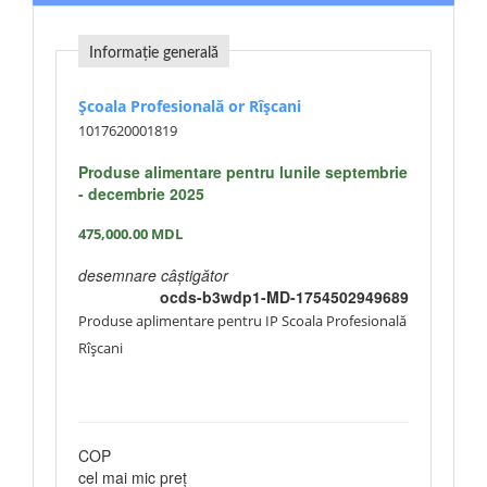
Informație generală
Școala Profesională or Rîșcani
1017620001819
Produse alimentare pentru lunile septembrie
- decembrie 2025
475,000.00
MDL
desemnare câștigător
ocds-b3wdp1-MD-1754502949689
Produse aplimentare pentru IP Scoala Profesională
Rîșcani
COP
cel mai mic preț