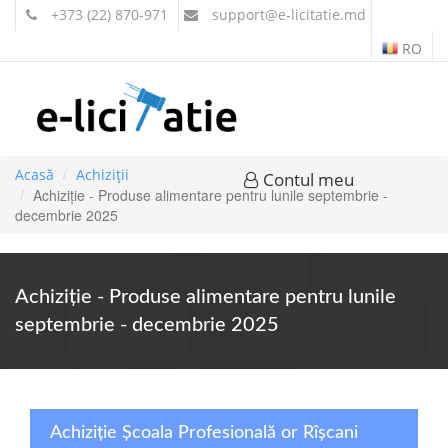
+373 (22) 870-971
support
@e-licitatie.md
RO
Acasă
Achiziții
Contul meu
Achiziție - Produse alimentare pentru lunile septembrie -
decembrie 2025
Achiziție - Produse alimentare pentru lunile
septembrie - decembrie 2025
Achiziție Școala Profesională or Rîșcani