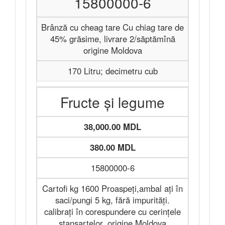
15800000-6
Brânză cu cheag tare Cu chiag tare de
45% grăsime, livrare 2/săptămînă
origine Moldova
170 Litru; decimetru cub
Fructe și legume
38,000.00 MDL
380.00 MDL
15800000-6
Cartofi kg 1600 Proaspeți,ambal ați în
saci/pungi 5 kg, fără impurități.
calibrați în corespundere cu cerințele
stansartelor, origine Moldova