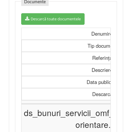
Documente
Descarcă toate documentele
Denumire
Tip document
Referința
Descriere
Data publicării
Descarcă
ds_bunuri_servicii_omf_11
orientare.docx