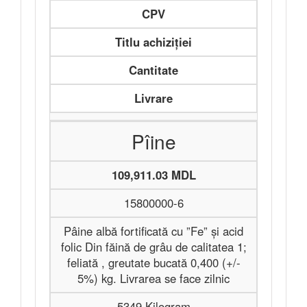
CPV
Titlu achiziției
Cantitate
Livrare
Pîine
109,911.03 MDL
15800000-6
Pâine albă fortificată cu ”Fe” și acid
folic Din făină de grâu de calitatea 1;
feliată , greutate bucată 0,400 (+/-
5%) kg. Livrarea se face zilnic
5349 Kilogram