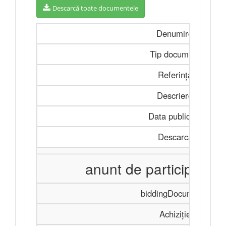
Descarcă toate documentele
Denumire
Tip document
Referința
Descriere
Data publicării
Descarcă
anunt de participare c
biddingDocuments
Achiziție