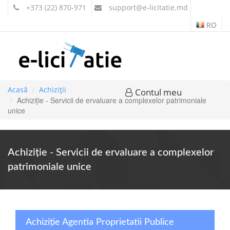
+373 (22) 870-971
support
@e-licitatie.md
RO
Acasă
Achiziții
Contul meu
Achiziție - Servicii de ervaluare a complexelor patrimoniale
unice
Achiziție - Servicii de ervaluare a complexelor
patrimoniale unice
Achiziție Agentia Proprietatii Publice