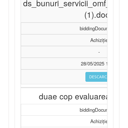
ds_bunuri_servicii_omf_11
(1).docx
biddingDocuments
Achiziție
-
28/05/2025 10:15
DESCARCA
duae cop evaluarea bunu
biddingDocuments
Achiziție