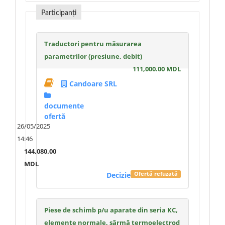
Participanți
Traductori pentru măsurarea
parametrilor (presiune, debit)
111,000.00 MDL
Candoare SRL
documente
ofertă
26/05/2025
14:46
144,080.00
MDL
Decizie
Ofertă refuzată
Piese de schimb p/u aparate din seria КС,
elemente normale, sârmă termoelectrod