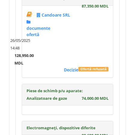
87,350.00 MDL
Candoare SRL
documente
ofertă
26/05/2025
14:48
128,950.00
MDL
Decizie
Ofertă refuzată
Piese de schimb p/u aparate:
Analizatoare de gaze
74,000.00 MDL
Electromagneți, dispozitive diferite