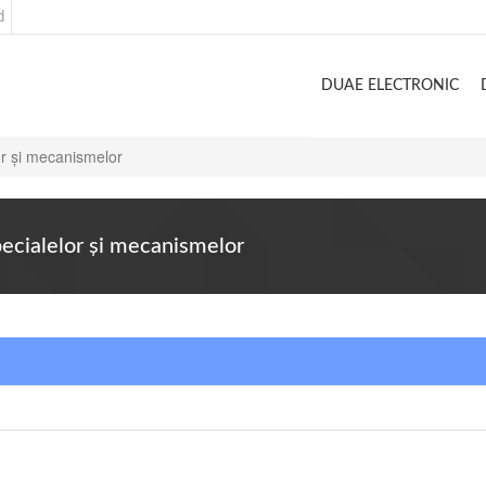
d
DUAE ELECTRONIC
lor și mecanismelor
specialelor și mecanismelor