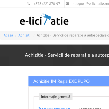
+373 (22) 870-971
support
@e-licitatie.m
Achiziție - Servicii de reparație a autospeciale
Acasă
Achiziții
Achiziție - Servicii de reparație a auto
Achiziție ÎM Regia EXDRUPO
Informație generală