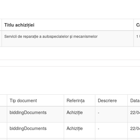
Titlu achiziției
C
Servicii de reparație a autospecialelor și mecanismelor
1 
Tip document
Referința
Descriere
Data 
biddingDocuments
Achiziție
-
22/0
biddingDocuments
Achiziție
-
22/0