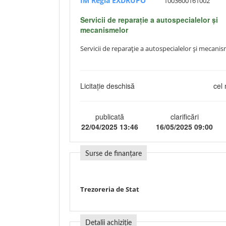
ÎM Regia EXDRUPO
1003600161002
Servicii de reparație a autospecialelor și
mecanismelor
Servicii de reparație a autospecialelor și mecani
Licitație deschisă
cel 
publicată
clarificări
22/04/2025 13:46
16/05/2025 09:00
Surse de finanțare
Trezoreria de Stat
Detalii achiziție