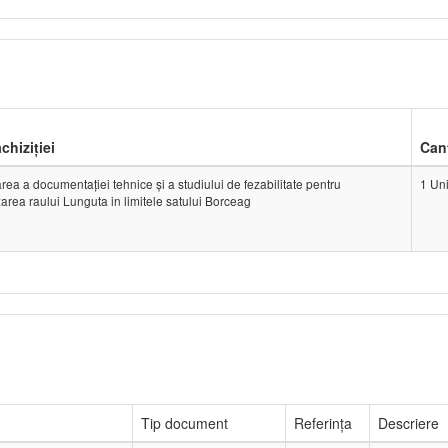
achiziției
Cant
rea a documentației tehnice și a studiului de fezabilitate pentru
1 Uni
izarea raului Lunguta in limitele satului Borceag
Tip document
Referința
Descriere