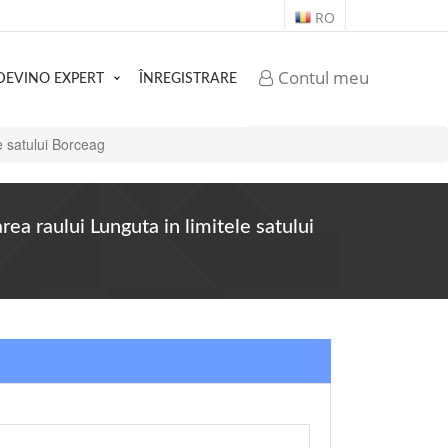
RO
Contul meu
DEVINO EXPERT
ÎNREGISTRARE
le satului Borceag
rea raului Lunguta in limitele satului