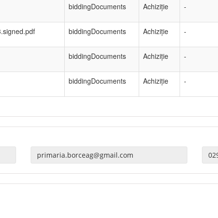
biddingDocuments
Achiziție
-
.signed.pdf
biddingDocuments
Achiziție
-
biddingDocuments
Achiziție
-
biddingDocuments
Achiziție
-