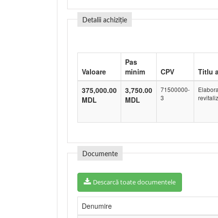
Detalii achiziție
Pas
Valoare
minim
CPV
Titlu 
375,000.00
3,750.00
71500000-
Elabora
3
revital
MDL
MDL
Documente
Descarcă toate documentele
Denumire