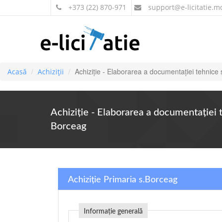
+373 (22) 870-971
support
@e-licitatie.m
Achiziție - Elaborarea a documentației tehnice și
Acasă
Achiziții
Achiziție - Elaborarea a documentației te
Borceag
Achiziție Primaria s.Borceag
Informație generală