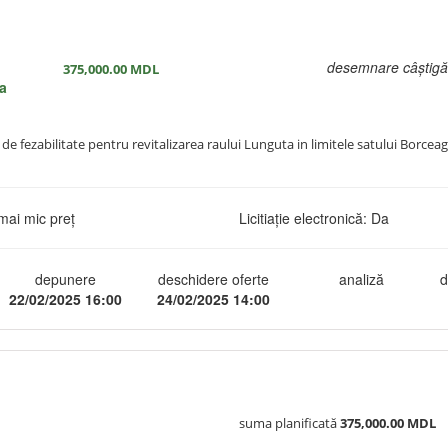
desemnare câștigă
375,000.00
MDL
ea
de fezabilitate pentru revitalizarea raului Lunguta in limitele satului Borceag
mai mic preț
Licitiație electronică: Da
depunere
deschidere oferte
analiză
d
22/02/2025 16:00
24/02/2025 14:00
suma planificată
375,000.00 MDL