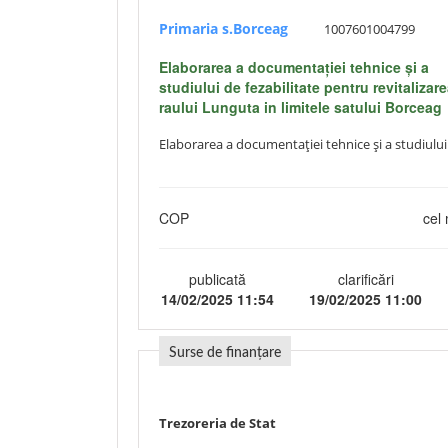
Primaria s.Borceag
1007601004799
Elaborarea a documentației tehnice și a
studiului de fezabilitate pentru revitalizar
raului Lunguta in limitele satului Borceag
Elaborarea a documentației tehnice și a studiului 
COP
cel 
publicată
clarificări
14/02/2025 11:54
19/02/2025 11:00
Surse de finanțare
Trezoreria de Stat