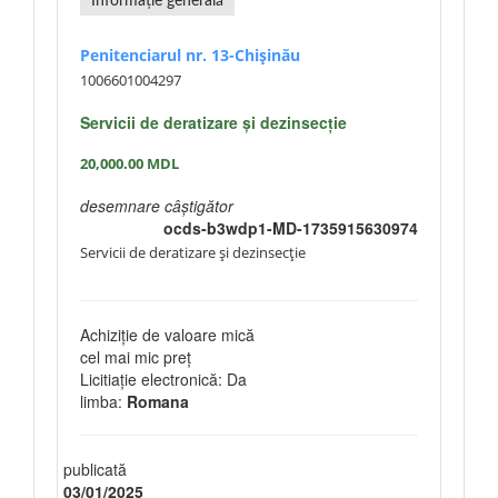
Informație generală
Penitenciarul nr. 13-Chișinău
1006601004297
Servicii de deratizare și dezinsecție
20,000.00
MDL
desemnare câștigător
ocds-b3wdp1-MD-1735915630974
Servicii de deratizare și dezinsecție
Achiziție de valoare mică
cel mai mic preț
Licitiație electronică: Da
limba:
Romana
publicată
03/01/2025