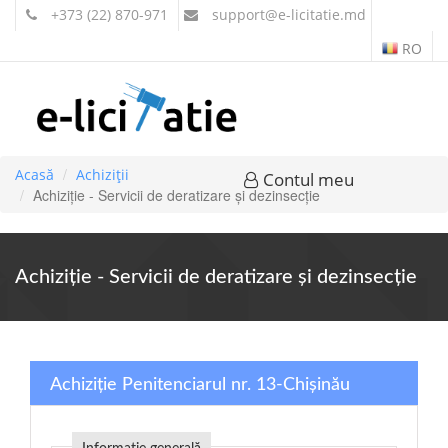
+373 (22) 870-971
support
@e-licitatie.md
RO
Acasă
Achiziții
Contul meu
Achiziție - Servicii de deratizare și dezinsecție
Achiziție - Servicii de deratizare și dezinsecție
Achiziție Penitenciarul nr. 13-Chișinău