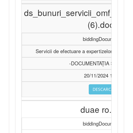
ds_bunuri_servicii_omf_11
(6).docx
biddingDocuments
Servicii de efectuare a expertizelor judiciar
-DOCUMENTAŢIA STANDA
20/11/2024 14:33
DESCARCA
duae ro.doc
biddingDocuments