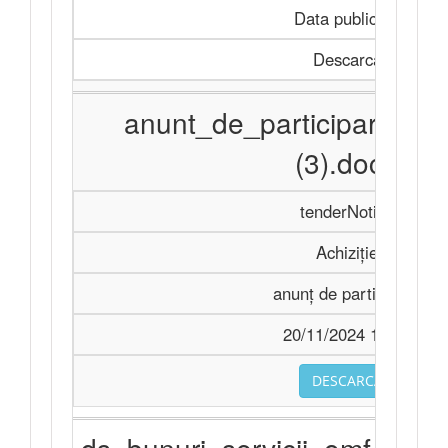
Data publicării
Descarcă
anunt_de_participare_2
(3).docx
tenderNotice
Achiziție
anunț de participare
20/11/2024 14:33
DESCARCA