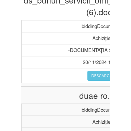
ds_bunuri_servicii_omf_11
(6).docx
biddingDocuments
Achiziție
-DOCUMENTAŢIA STANDA
20/11/2024 14:33
DESCARCA
duae ro.doc
biddingDocuments
Achiziție