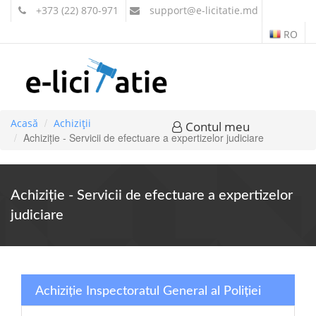
+373 (22) 870-971
support
@e-licitatie.md
RO
Acasă
Achiziții
Contul meu
Achiziție - Servicii de efectuare a expertizelor judiciare
Achiziție - Servicii de efectuare a expertizelor
judiciare
Achiziție Inspectoratul General al Poliției