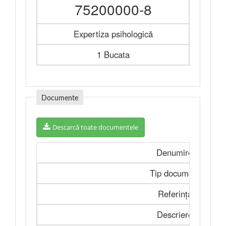
75200000-8
Expertiza psihologică
1 Bucata
Documente
Descarcă toate documentele
Denumire
Tip document
Referința
Descriere