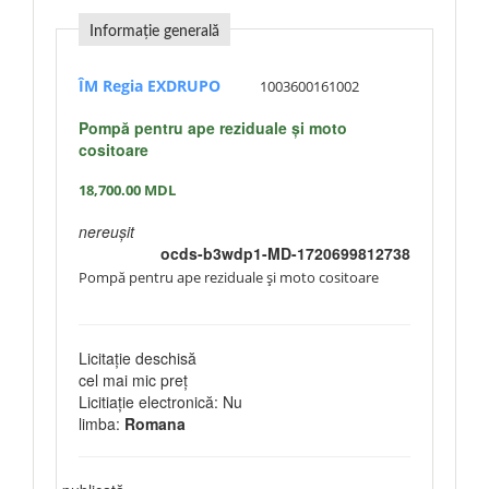
Informație generală
ÎM Regia EXDRUPO
1003600161002
Pompă pentru ape reziduale și moto
cositoare
18,700.00
MDL
nereușit
ocds-b3wdp1-MD-1720699812738
Pompă pentru ape reziduale și moto cositoare
Licitație deschisă
cel mai mic preț
Licitiație electronică: Nu
limba:
Romana