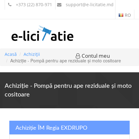
+373 (22) 870-971
support
@e-licitatie.md
RO
Acasă
Achiziții
Contul meu
Achiziție - Pompă pentru ape reziduale și moto cositoare
Achiziție - Pompă pentru ape reziduale și moto
cositoare
Achiziție ÎM Regia EXDRUPO